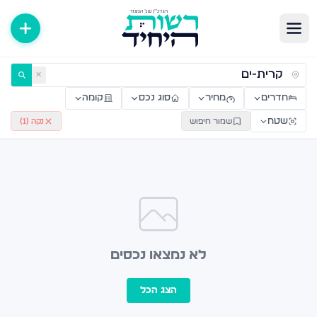
ירות למכירה ולהשכרה — רשות היחיד
✕
חדרים
מחיר
סוג נכס
קומה
שטח
שמור חיפוש
נקה (
1
)
לא נמצאו נכסים
הצג הכל