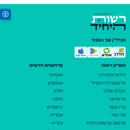
הנדל"ן של המגזר
תפריט ראשי
פרויקטים חדשים
דירות למכירה
אשדוד
הרשמה לדירומייל
אשקלון
הבלוג שלנו
חולון
מי אנחנו
חיפה
צרו קשר
ירושלים
כלי עזר
טבריה
פרסום ברשות היחיד
נהריה