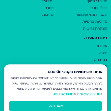
משרדי תיווך
עמנואל
נדל"ן חו"ל
רמלה
תקנון ותנאי שימוש
נתיבות
מדיניות פרטיות
הצהרת נגישות
דירות למכירה
אשדוד
חיפה
בני ברק
ירושלים
אנחנו משתמשים בקבצי Cookie
אלעד
אתר רשות היחיד עושה שימוש בקבצי Cookie ובטכנולוגיות דומות
גבעת זאב
לצורך תפעול האתר, שיפור חוויית המשתמש, ניתוח שימוש ושיווק
בית שמש
מותאם.
ניתן לבחור אילו סוגי קבצים לאפשר. מידע מלא נמצא
רכסים
ב
מדיניות הפרטיות
וב
תקנון השימוש
.
מודיעין עילית
אשר הכל
ביתר עילית