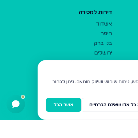
דירות למכירה
אשדוד
חיפה
בני ברק
ירושלים
אלעד
גבעת זאב
בית שמש
ניתן לבחור
רכסים
מודיעין עילית
כל אלו שאינם הכרחיים
אשר הכל
ביתר עילית