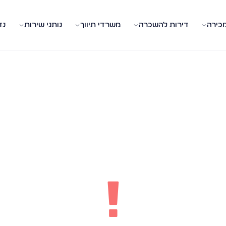
מכירה
דירות להשכרה
משרדי תיווך
נותני שירות
נד
!