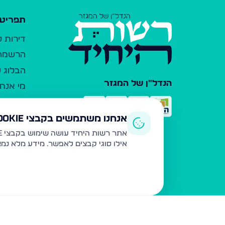
תפריט 
דירות 
הרשמה 
הבלוג ש
הנדל"ן של המגזר
מי אנחנ
צרו קש
כלי עזר
אנחנו משתמשים בקבצי Cookie
פרסום 
אתר רשות היחיד עושה שימוש בקבצי Cookie ובטכנולוגיות דומות לצורך תפעול האתר, שיפור חוויית המשתמש, ניתוח שימוש ושיווק מותאם.
אילו סוגי קבצים לאפשר. מידע מלא נמ
משרדי ת
נדל"ן ח
תקנון ו
מדיניות
הצהרת 