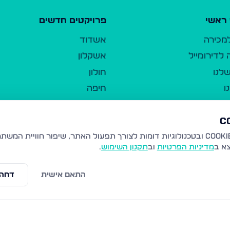
ראשי
פרויקטים חדשים
למכירה
אשדוד
לדירומייל
אשקלון
לנו
חולון
ו
חיפה
ר
ירושלים
טבריה
ברשות היחיד
נהריה
צא ב
מדיניות הפרטיות
וב
תקנון השימוש
.
יווך
עמנואל
ו"ל
רמלה
התאם אישית
דחה 
תנאי שימוש
נתיבות
 פרטיות
נגישות