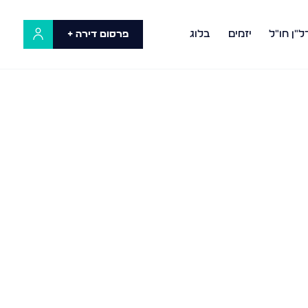
ל"ן חו"ל
יזמים
בלוג
פרסום דירה +