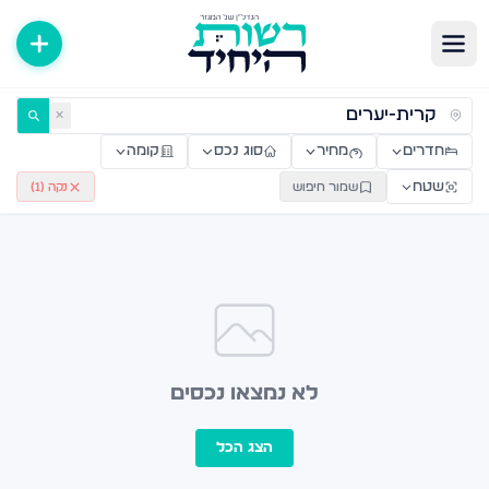
ירות למכירה ולהשכרה — רשות היחיד
✕
חדרים
מחיר
סוג נכס
קומה
שטח
שמור חיפוש
נקה (
1
)
לא נמצאו נכסים
הצג הכל