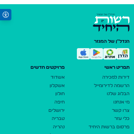
הנדל"ן של המגזר
תפריט ראשי
פרויקטים חדשים
דירות למכירה
אשדוד
הרשמה לדירומייל
אשקלון
הבלוג שלנו
חולון
מי אנחנו
חיפה
צרו קשר
ירושלים
כלי עזר
טבריה
פרסום ברשות היחיד
נהריה