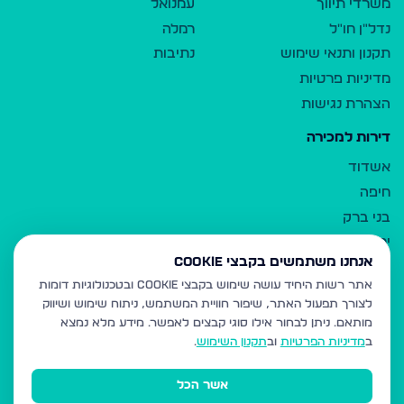
משרדי תיווך
עמנואל
נדל"ן חו"ל
רמלה
תקנון ותנאי שימוש
נתיבות
מדיניות פרטיות
הצהרת נגישות
דירות למכירה
אשדוד
חיפה
בני ברק
ירושלים
אנחנו משתמשים בקבצי Cookie
אלעד
אתר רשות היחיד עושה שימוש בקבצי Cookie ובטכנולוגיות דומות
גבעת זאב
לצורך תפעול האתר, שיפור חוויית המשתמש, ניתוח שימוש ושיווק
בית שמש
מותאם.
ניתן לבחור אילו סוגי קבצים לאפשר. מידע מלא נמצא
רכסים
ב
מדיניות הפרטיות
וב
תקנון השימוש
.
מודיעין עילית
אשר הכל
ביתר עילית