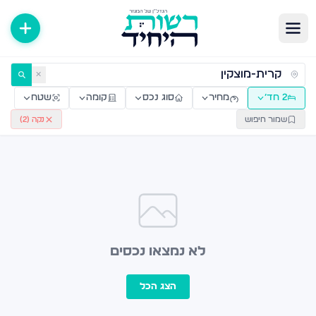
ירות למכירה ולהשכרה — רשות היחיד
✕
2 חד׳
מחיר
סוג נכס
קומה
שטח
שמור חיפוש
נקה (
2
)
לא נמצאו נכסים
הצג הכל