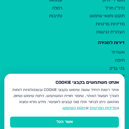
משרדי תיווך
עמנואל
נדל"ן חו"ל
רמלה
תקנון ותנאי שימוש
נתיבות
מדיניות פרטיות
הצהרת נגישות
דירות למכירה
אשדוד
חיפה
בני ברק
ירושלים
אנחנו משתמשים בקבצי Cookie
אלעד
אתר רשות היחיד עושה שימוש בקבצי Cookie ובטכנולוגיות דומות
גבעת זאב
לצורך תפעול האתר, שיפור חוויית המשתמש, ניתוח שימוש ושיווק
בית שמש
מותאם.
ניתן לבחור אילו סוגי קבצים לאפשר. מידע מלא נמצא
רכסים
ב
מדיניות הפרטיות
וב
תקנון השימוש
.
מודיעין עילית
אשר הכל
ביתר עילית