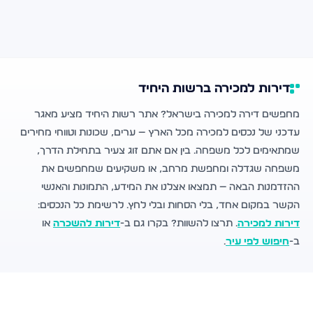
דירות למכירה ברשות היחיד
מחפשים דירה למכירה בישראל? אתר רשות היחיד מציע מאגר
עדכני של נכסים למכירה מכל הארץ — ערים, שכונות וטווחי מחירים
שמתאימים לכל משפחה. בין אם אתם זוג צעיר בתחילת הדרך,
משפחה שגדלה ומחפשת מרחב, או משקיעים שמחפשים את
ההזדמנות הבאה — תמצאו אצלנו את המידע, התמונות והאנשי
הקשר במקום אחד, בלי הסחות ובלי לחץ. לרשימת כל הנכסים:
דירות למכירה
. תרצו להשוות? בקרו גם ב-
דירות להשכרה
או
ב-
חיפוש לפי עיר
.