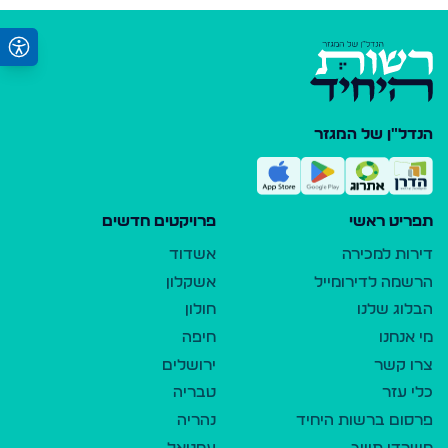
הנדל"ן של המגזר
תפריט ראשי
פרויקטים חדשים
דירות למכירה
אשדוד
הרשמה לדירומייל
אשקלון
הבלוג שלנו
חולון
מי אנחנו
חיפה
צרו קשר
ירושלים
כלי עזר
טבריה
פרסום ברשות היחיד
נהריה