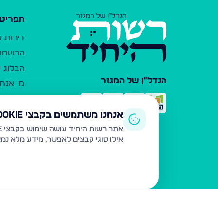
תפריט 
דירות 
הרשמה 
הבלוג ש
הנדל"ן של המגזר
מי אנחנ
צרו קש
כלי עזר
אנחנו משתמשים בקבצי Cookie
פרסום 
אתר רשות היחיד עושה שימוש בקבצי Cookie ובטכנולוגיות דומות לצורך תפעול האתר, שיפור חוויית המשתמש, ניתוח שימוש ושיווק מותאם.
אילו סוגי קבצים לאפשר. מידע מלא נמ
משרדי ת
נדל"ן ח
תקנון ו
מדיניות
הצהרת 