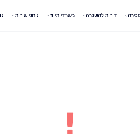
מכירה
דירות להשכרה
משרדי תיווך
נותני שירות
נד
!