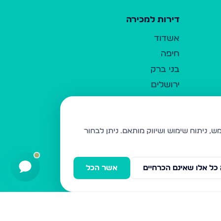
דירות למכירה
אשדוד
חיפה
בני ברק
ירושלים
אלעד
גבעת זאב
בית שמש
ניתן לבחור
רכסים
מודיעין עילית
כל אלו שאינם הכרחיים
אשר הכל
ביתר עילית