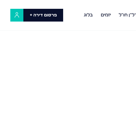
ל"ן חו"ל
יזמים
בלוג
פרסום דירה +