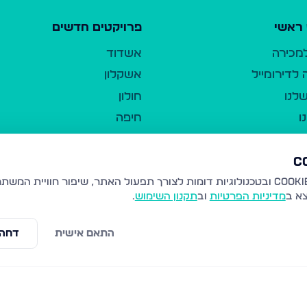
ראשי
פרויקטים חדשים
למכירה
אשדוד
לדירומייל
אשקלון
לנו
חולון
ו
חיפה
ר
ירושלים
טבריה
ברשות היחיד
נהריה
צא ב
מדיניות הפרטיות
וב
תקנון השימוש
.
יווך
עמנואל
ו"ל
רמלה
התאם אישית
דחה 
תנאי שימוש
נתיבות
 פרטיות
נגישות