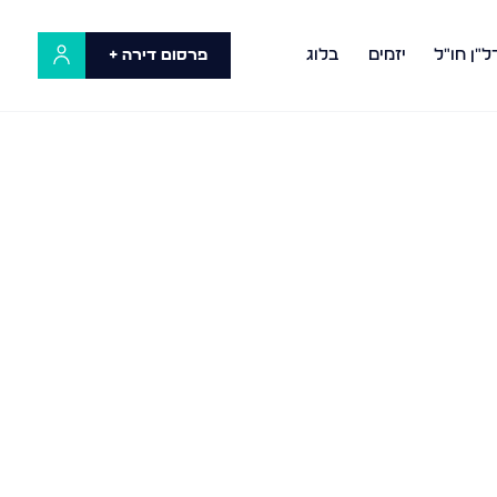
ל"ן חו"ל
יזמים
בלוג
פרסום דירה +