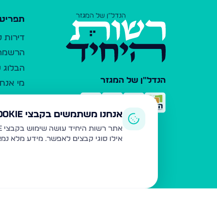
תפריט 
דירות 
הרשמה 
הבלוג ש
הנדל"ן של המגזר
מי אנחנ
צרו קש
כלי עזר
אנחנו משתמשים בקבצי Cookie
פרסום 
אתר רשות היחיד עושה שימוש בקבצי Cookie ובטכנולוגיות דומות לצורך תפעול האתר, שיפור חוויית המשתמש, ניתוח שימוש ושיווק מותאם.
אילו סוגי קבצים לאפשר. מידע מלא נמ
משרדי ת
נדל"ן ח
תקנון ו
מדיניות
הצהרת 