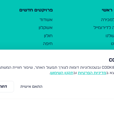
ראשי
פרויקטים חדשים
למכירה
אשדוד
לדירומייל
אשקלון
לנו
חולון
ו
חיפה
ר
ירושלים
טבריה
ברשות היחיד
נהריה
צא ב
מדיניות הפרטיות
וב
תקנון השימוש
.
יווך
עמנואל
ו"ל
רמלה
התאם אישית
דחה 
תנאי שימוש
נתיבות
 פרטיות
נגישות