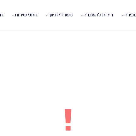
מכירה
דירות להשכרה
משרדי תיווך
נותני שירות
נד
!