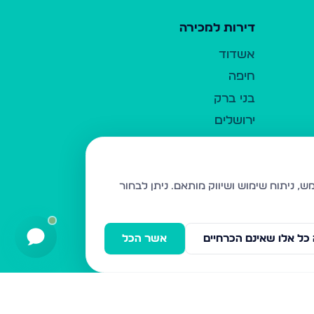
דירות למכירה
אשדוד
חיפה
בני ברק
ירושלים
אלעד
גבעת זאב
בית שמש
ניתן לבחור
רכסים
מודיעין עילית
כל אלו שאינם הכרחיים
אשר הכל
ביתר עילית