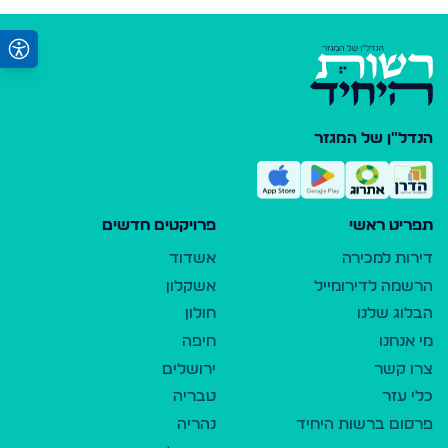
הנדל"ן של המגזר
תפריט ראשי
פרויקטים חדשים
דירות למכירה
אשדוד
הרשמה לדירומייל
אשקלון
הבלוג שלנו
חולון
מי אנחנו
חיפה
צרו קשר
ירושלים
כלי עזר
טבריה
פרסום ברשות היחיד
נהריה