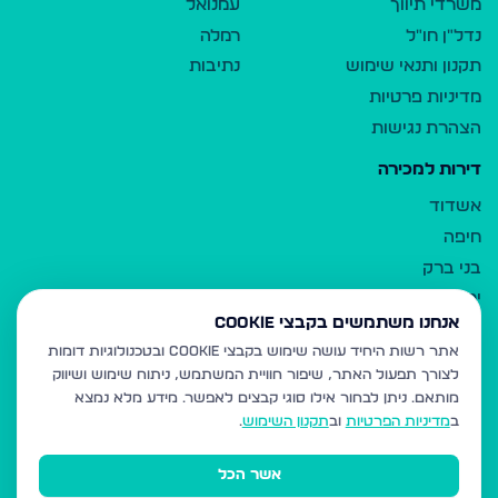
משרדי תיווך
עמנואל
נדל"ן חו"ל
רמלה
תקנון ותנאי שימוש
נתיבות
מדיניות פרטיות
הצהרת נגישות
דירות למכירה
אשדוד
חיפה
בני ברק
ירושלים
אנחנו משתמשים בקבצי Cookie
אלעד
אתר רשות היחיד עושה שימוש בקבצי Cookie ובטכנולוגיות דומות
גבעת זאב
לצורך תפעול האתר, שיפור חוויית המשתמש, ניתוח שימוש ושיווק
בית שמש
מותאם.
ניתן לבחור אילו סוגי קבצים לאפשר. מידע מלא נמצא
רכסים
ב
מדיניות הפרטיות
וב
תקנון השימוש
.
מודיעין עילית
אשר הכל
ביתר עילית