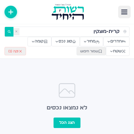
ירות למכירה ולהשכרה — רשות היחיד
✕
חדרים
מחיר
סוג נכס
קומה
שטח
שמור חיפוש
נקה (
1
)
לא נמצאו נכסים
הצג הכל