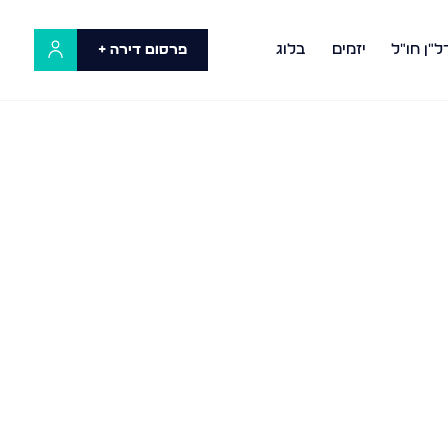
ל"ן חו"ל
יזמים
בלוג
פרסום דירה +