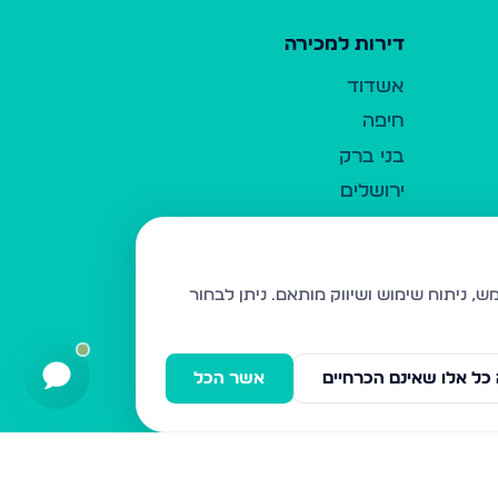
דירות למכירה
אשדוד
חיפה
בני ברק
ירושלים
אלעד
גבעת זאב
בית שמש
ניתן לבחור
רכסים
מודיעין עילית
כל אלו שאינם הכרחיים
אשר הכל
ביתר עילית