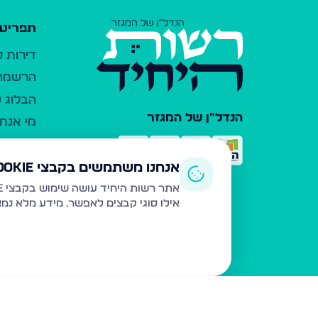
תפריט 
דירות 
הרשמה 
הבלוג ש
הנדל"ן של המגזר
מי אנחנ
צרו קש
כלי עזר
אנחנו משתמשים בקבצי Cookie
פרסום 
אתר רשות היחיד עושה שימוש בקבצי Cookie ובטכנולוגיות דומות לצורך תפעול האתר, שיפור חוויית המשתמש, ניתוח שימוש ושיווק מותאם.
אילו סוגי קבצים לאפשר. מידע מלא נמ
משרדי ת
נדל"ן ח
תקנון ו
מדיניות
הצהרת 