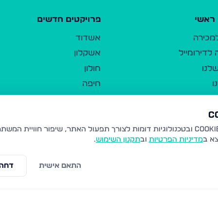
ראשי
פרויקטים חדשים
למכירה
אשדוד
לדירומייל
אשקלון
לנו
חולון
ו
חיפה
ר
ירושלים
טבריה
ברשות היחיד
נהריה
צא ב
מדיניות הפרטיות
וב
תקנון השימוש
.
יווך
עמנואל
ו"ל
רמלה
התאם אישית
דחה 
תנאי שימוש
נתיבות
 פרטיות
נגישות