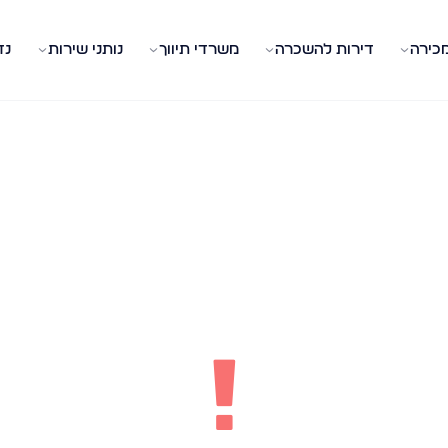
מכירה
דירות להשכרה
משרדי תיווך
נותני שירות
נד
!