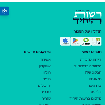
הנדל"ן של המגזר
תפריט ראשי
פרויקטים חדשים
דירות למכירה
אשדוד
הרשמה לדירומייל
אשקלון
הבלוג שלנו
חולון
מי אנחנו
חיפה
צרו קשר
ירושלים
כלי עזר
טבריה
פרסום ברשות היחיד
נהריה