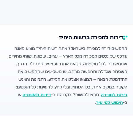
דירות למכירה ברשות היחיד
מחפשים דירה למכירה בישראל? אתר רשות היחיד מציע מאגר
עדכני של נכסים למכירה מכל הארץ — ערים, שכונות וטווחי מחירים
שמתאימים לכל משפחה. בין אם אתם זוג צעיר בתחילת הדרך,
משפחה שגדלה ומחפשת מרחב, או משקיעים שמחפשים את
ההזדמנות הבאה — תמצאו אצלנו את המידע, התמונות והאנשי
הקשר במקום אחד, בלי הסחות ובלי לחץ. לרשימת כל הנכסים:
דירות למכירה
. תרצו להשוות? בקרו גם ב-
דירות להשכרה
או
ב-
חיפוש לפי עיר
.