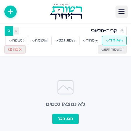
ירות למכירה ולהשכרה — רשות היחיד
✕
4 חד׳
מחיר
סוג נכס
קומה
שטח
שמור חיפוש
נקה (
2
)
לא נמצאו נכסים
הצג הכל