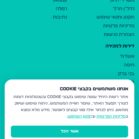
משרדי תיווך
עמנואל
נדל"ן חו"ל
רמלה
תקנון ותנאי שימוש
נתיבות
מדיניות פרטיות
הצהרת נגישות
דירות למכירה
אשדוד
חיפה
בני ברק
ירושלים
אנחנו משתמשים בקבצי Cookie
אלעד
אתר רשות היחיד עושה שימוש בקבצי Cookie ובטכנולוגיות דומות
גבעת זאב
לצורך תפעול האתר, שיפור חוויית המשתמש, ניתוח שימוש ושיווק
בית שמש
מותאם.
ניתן לבחור אילו סוגי קבצים לאפשר. מידע מלא נמצא
רכסים
ב
מדיניות הפרטיות
וב
תקנון השימוש
.
מודיעין עילית
אשר הכל
ביתר עילית