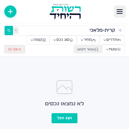
ירות למכירה ולהשכרה — רשות היחיד
✕
חדרים
מחיר
סוג נכס
קומה
שטח
שמור חיפוש
נקה (
1
)
לא נמצאו נכסים
הצג הכל