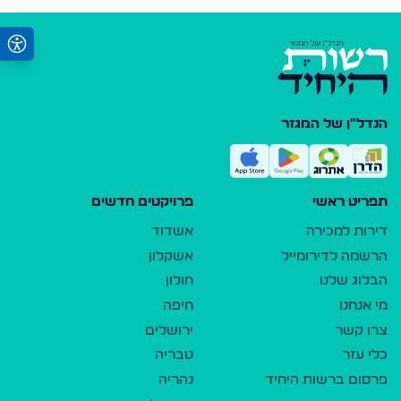
הנדל"ן של המגזר
תפריט ראשי
פרויקטים חדשים
דירות למכירה
אשדוד
הרשמה לדירומייל
אשקלון
הבלוג שלנו
חולון
מי אנחנו
חיפה
צרו קשר
ירושלים
כלי עזר
טבריה
פרסום ברשות היחיד
נהריה