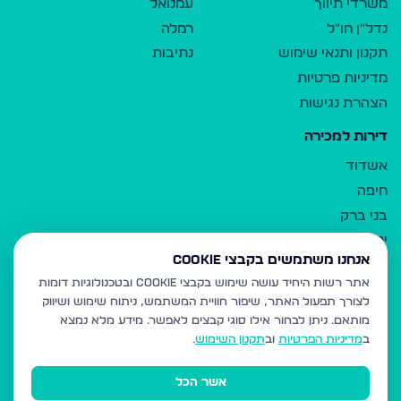
משרדי תיווך
עמנואל
נדל"ן חו"ל
רמלה
תקנון ותנאי שימוש
נתיבות
מדיניות פרטיות
הצהרת נגישות
דירות למכירה
אשדוד
חיפה
בני ברק
ירושלים
אנחנו משתמשים בקבצי Cookie
אלעד
אתר רשות היחיד עושה שימוש בקבצי Cookie ובטכנולוגיות דומות
גבעת זאב
לצורך תפעול האתר, שיפור חוויית המשתמש, ניתוח שימוש ושיווק
בית שמש
מותאם.
ניתן לבחור אילו סוגי קבצים לאפשר. מידע מלא נמצא
רכסים
ב
מדיניות הפרטיות
וב
תקנון השימוש
.
מודיעין עילית
אשר הכל
ביתר עילית