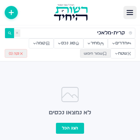
ירות למכירה ולהשכרה — רשות היחיד
✕
חדרים
מחיר
סוג נכס
קומה
שטח
שמור חיפוש
נקה (
1
)
לא נמצאו נכסים
הצג הכל