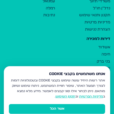
משרדי תיווך
עמנואל
נדל"ן חו"ל
רמלה
תקנון ותנאי שימוש
נתיבות
מדיניות פרטיות
הצהרת נגישות
דירות למכירה
אשדוד
חיפה
בני ברק
ירושלים
אנחנו משתמשים בקבצי Cookie
אלעד
אתר רשות היחיד עושה שימוש בקבצי Cookie ובטכנולוגיות דומות
גבעת זאב
לצורך תפעול האתר, שיפור חוויית המשתמש, ניתוח שימוש ושיווק
בית שמש
מותאם.
ניתן לבחור אילו סוגי קבצים לאפשר. מידע מלא נמצא
רכסים
ב
מדיניות הפרטיות
וב
תקנון השימוש
.
מודיעין עילית
אשר הכל
ביתר עילית