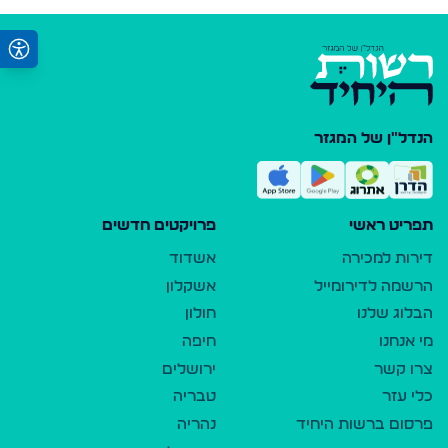
הנדל"ן של המגזר
תפריט ראשי
פרויקטים חדשים
דירות למכירה
אשדוד
הרשמה לדירומייל
אשקלון
הבלוג שלנו
חולון
מי אנחנו
חיפה
צרו קשר
ירושלים
כלי עזר
טבריה
פרסום ברשות היחיד
נהריה