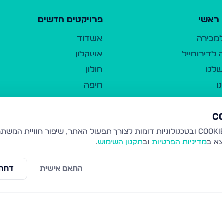
ראשי
פרויקטים חדשים
למכירה
אשדוד
לדירומייל
אשקלון
לנו
חולון
ו
חיפה
ר
ירושלים
טבריה
ברשות היחיד
נהריה
צא ב
מדיניות הפרטיות
וב
תקנון השימוש
.
יווך
עמנואל
ו"ל
רמלה
התאם אישית
דחה 
תנאי שימוש
נתיבות
 פרטיות
נגישות