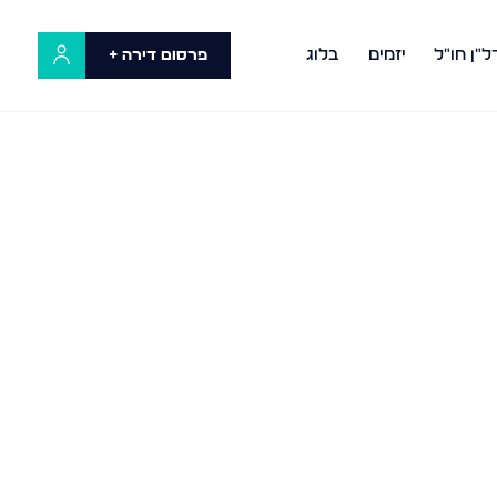
ל"ן חו"ל
יזמים
בלוג
פרסום דירה +