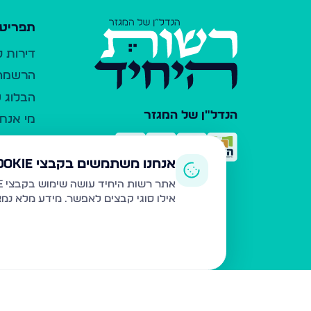
תפריט 
דירות 
הרשמה 
הבלוג ש
הנדל"ן של המגזר
מי אנחנ
צרו קש
כלי עזר
אנחנו משתמשים בקבצי Cookie
פרסום 
אתר רשות היחיד עושה שימוש בקבצי Cookie ובטכנולוגיות דומות לצורך תפעול האתר, שיפור חוויית המשתמש, ניתוח שימוש ושיווק מותאם.
אילו סוגי קבצים לאפשר. מידע מלא נמ
משרדי ת
נדל"ן ח
תקנון ו
מדיניות
הצהרת 