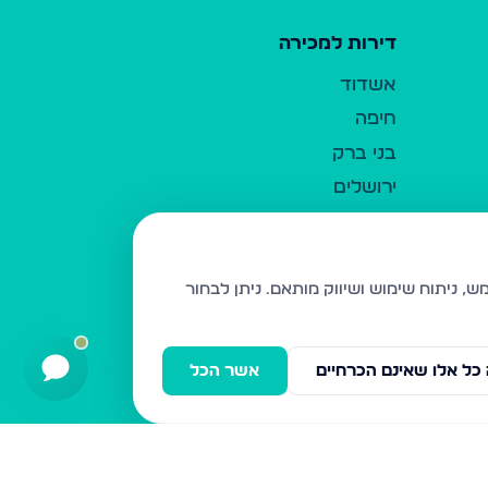
דירות למכירה
אשדוד
חיפה
בני ברק
ירושלים
אלעד
גבעת זאב
בית שמש
ניתן לבחור
רכסים
מודיעין עילית
כל אלו שאינם הכרחיים
אשר הכל
ביתר עילית