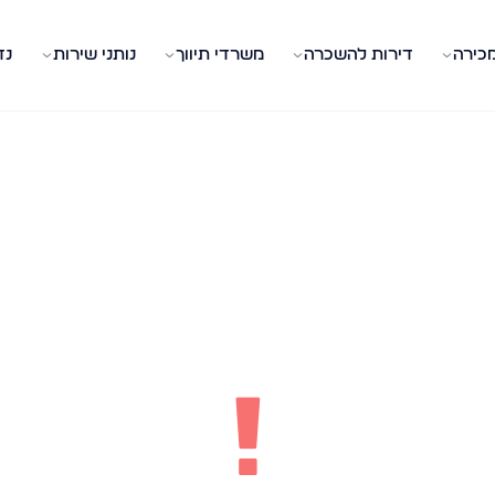
מכירה
דירות להשכרה
משרדי תיווך
נותני שירות
נד
!