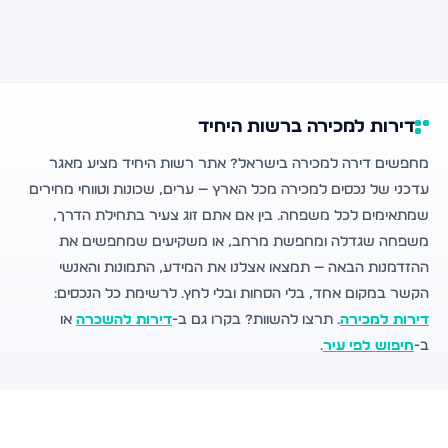
דירות למכירה ברשות היחיד
מחפשים דירה למכירה בישראל? אתר רשות היחיד מציע מאגר
עדכני של נכסים למכירה מכל הארץ — ערים, שכונות וטווחי מחירים
שמתאימים לכל משפחה. בין אם אתם זוג צעיר בתחילת הדרך,
משפחה שגדלה ומחפשת מרחב, או משקיעים שמחפשים את
ההזדמנות הבאה — תמצאו אצלנו את המידע, התמונות והאנשי
הקשר במקום אחד, בלי הסחות ובלי לחץ. לרשימת כל הנכסים:
דירות למכירה
. תרצו להשוות? בקרו גם ב-
דירות להשכרה
או
ב-
חיפוש לפי עיר
.