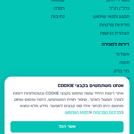
משרדי תיווך
עמנואל
נדל"ן חו"ל
רמלה
תקנון ותנאי שימוש
נתיבות
מדיניות פרטיות
הצהרת נגישות
דירות למכירה
אשדוד
חיפה
בני ברק
ירושלים
אנחנו משתמשים בקבצי Cookie
אלעד
אתר רשות היחיד עושה שימוש בקבצי Cookie ובטכנולוגיות דומות
גבעת זאב
לצורך תפעול האתר, שיפור חוויית המשתמש, ניתוח שימוש ושיווק
בית שמש
מותאם.
ניתן לבחור אילו סוגי קבצים לאפשר. מידע מלא נמצא
רכסים
ב
מדיניות הפרטיות
וב
תקנון השימוש
.
מודיעין עילית
אשר הכל
ביתר עילית