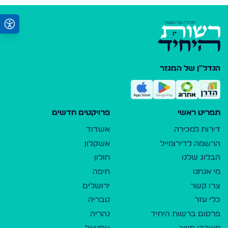
הנדל"ן של המגזר
תפריט ראשי
פרויקטים חדשים
דירות למכירה
אשדוד
הרשמה לדירומייל
אשקלון
הבלוג שלנו
חולון
מי אנחנו
חיפה
צרו קשר
ירושלים
כלי עזר
טבריה
פרסום ברשות היחיד
נהריה