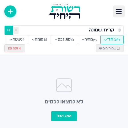
ירות למכירה ולהשכרה — רשות היחיד
✕
5 חד׳
מחיר
סוג נכס
קומה
שטח
שמור חיפוש
נקה (
2
)
לא נמצאו נכסים
הצג הכל