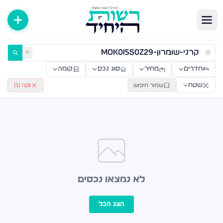
ירות למכירה ולהשכרה — רשות היחיד
✕
חדרים
מחיר
סוג נכס
קומה
שטח
שמור חיפוש
נקה (
1
)
לא נמצאו נכסים
הצג הכל