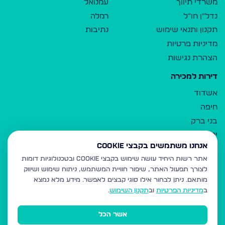
משרדי תיווך
עמנואל
נדל"ן חו"ל
רמלה
תקנון ותנאי שימוש
נתיבות
מדיניות פרטיות
הצהרת נגישות
דירות למכירה
אשדוד
חיפה
בני ברק
ירושלים
אנחנו משתמשים בקבצי Cookie
אלעד
אתר רשות היחיד עושה שימוש בקבצי Cookie ובטכנולוגיות דומות
גבעת זאב
לצורך תפעול האתר, שיפור חוויית המשתמש, ניתוח שימוש ושיווק
בית שמש
מותאם.
ניתן לבחור אילו סוגי קבצים לאפשר. מידע מלא נמצא
רכסים
ב
מדיניות הפרטיות
וב
תקנון השימוש
.
מודיעין עילית
אשר הכל
ביתר עילית