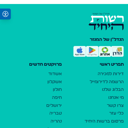
הנדל"ן של המגזר
תפריט ראשי
פרויקטים חדשים
דירות למכירה
אשדוד
הרשמה לדירומייל
אשקלון
הבלוג שלנו
חולון
מי אנחנו
חיפה
צרו קשר
ירושלים
כלי עזר
טבריה
פרסום ברשות היחיד
נהריה