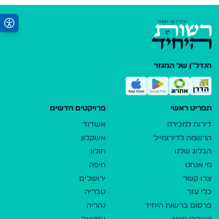
הנדל"ן של המגזר
תפריט ראשי
פרויקטים חדשים
דירות למכירה
אשדוד
הרשמה לדירומייל
אשקלון
הבלוג שלנו
חולון
מי אנחנו
חיפה
צרו קשר
ירושלים
כלי עזר
טבריה
פרסום ברשות היחיד
נהריה