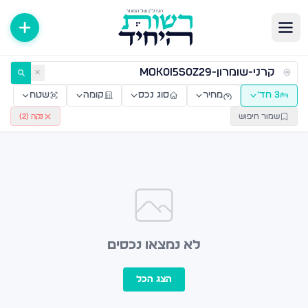
ירות למכירה ולהשכרה — רשות היחיד
✕
3 חד׳
מחיר
סוג נכס
קומה
שטח
שמור חיפוש
נקה (
2
)
לא נמצאו נכסים
הצג הכל