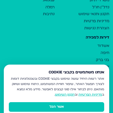
משרדי תיווך
עמנואל
נדל"ן חו"ל
רמלה
תקנון ותנאי שימוש
נתיבות
מדיניות פרטיות
הצהרת נגישות
דירות למכירה
אשדוד
חיפה
בני ברק
ירושלים
אנחנו משתמשים בקבצי Cookie
אלעד
אתר רשות היחיד עושה שימוש בקבצי Cookie ובטכנולוגיות דומות
גבעת זאב
לצורך תפעול האתר, שיפור חוויית המשתמש, ניתוח שימוש ושיווק
בית שמש
מותאם.
ניתן לבחור אילו סוגי קבצים לאפשר. מידע מלא נמצא
רכסים
ב
מדיניות הפרטיות
וב
תקנון השימוש
.
מודיעין עילית
אשר הכל
ביתר עילית