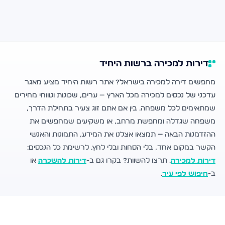
דירות למכירה ברשות היחיד
מחפשים דירה למכירה בישראל? אתר רשות היחיד מציע מאגר
עדכני של נכסים למכירה מכל הארץ — ערים, שכונות וטווחי מחירים
שמתאימים לכל משפחה. בין אם אתם זוג צעיר בתחילת הדרך,
משפחה שגדלה ומחפשת מרחב, או משקיעים שמחפשים את
ההזדמנות הבאה — תמצאו אצלנו את המידע, התמונות והאנשי
הקשר במקום אחד, בלי הסחות ובלי לחץ. לרשימת כל הנכסים:
דירות למכירה
. תרצו להשוות? בקרו גם ב-
דירות להשכרה
או
ב-
חיפוש לפי עיר
.