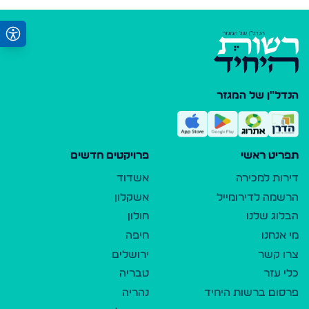
הנדל"ן של המגזר
תפריט ראשי
פרויקטים חדשים
דירות למכירה
אשדוד
הרשמה לדירומייל
אשקלון
הבלוג שלנו
חולון
מי אנחנו
חיפה
צרו קשר
ירושלים
כלי עזר
טבריה
פרסום ברשות היחיד
נהריה