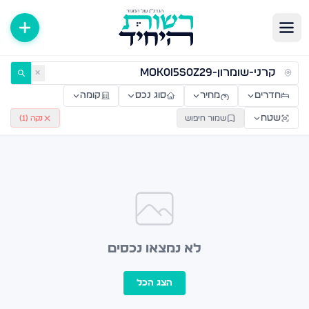
ירות למכירה ולהשכרה — רשות היחיד
✕
חדרים
מחיר
סוג נכס
קומה
שטח
שמור חיפוש
נקה (
1
)
לא נמצאו נכסים
הצג הכל