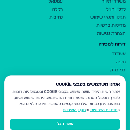
משרדי תיווך
עמנואל
נדל"ן חו"ל
רמלה
תקנון ותנאי שימוש
נתיבות
מדיניות פרטיות
הצהרת נגישות
דירות למכירה
אשדוד
חיפה
בני ברק
ירושלים
אנחנו משתמשים בקבצי Cookie
אלעד
אתר רשות היחיד עושה שימוש בקבצי Cookie ובטכנולוגיות דומות
גבעת זאב
לצורך תפעול האתר, שיפור חוויית המשתמש, ניתוח שימוש ושיווק
בית שמש
מותאם.
ניתן לבחור אילו סוגי קבצים לאפשר. מידע מלא נמצא
רכסים
ב
מדיניות הפרטיות
וב
תקנון השימוש
.
מודיעין עילית
אשר הכל
ביתר עילית