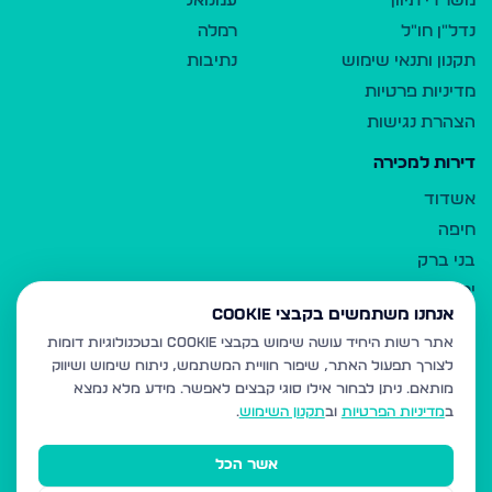
משרדי תיווך
עמנואל
נדל"ן חו"ל
רמלה
תקנון ותנאי שימוש
נתיבות
מדיניות פרטיות
הצהרת נגישות
דירות למכירה
אשדוד
חיפה
בני ברק
ירושלים
אנחנו משתמשים בקבצי Cookie
אלעד
אתר רשות היחיד עושה שימוש בקבצי Cookie ובטכנולוגיות דומות
גבעת זאב
לצורך תפעול האתר, שיפור חוויית המשתמש, ניתוח שימוש ושיווק
בית שמש
מותאם.
ניתן לבחור אילו סוגי קבצים לאפשר. מידע מלא נמצא
רכסים
ב
מדיניות הפרטיות
וב
תקנון השימוש
.
מודיעין עילית
אשר הכל
ביתר עילית