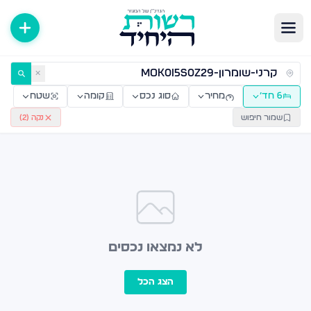
ירות למכירה ולהשכרה — רשות היחיד
✕
6 חד׳
מחיר
סוג נכס
קומה
שטח
שמור חיפוש
נקה (
2
)
לא נמצאו נכסים
הצג הכל