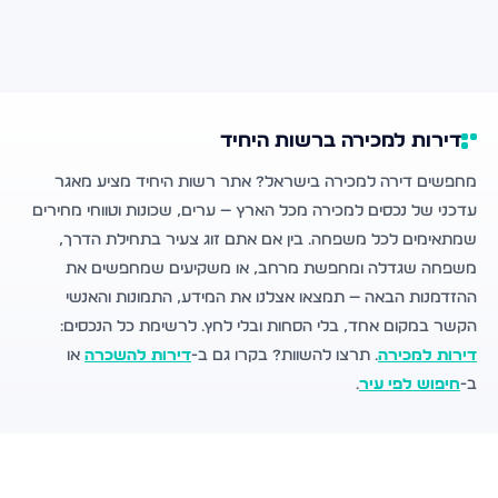
דירות למכירה ברשות היחיד
מחפשים דירה למכירה בישראל? אתר רשות היחיד מציע מאגר
עדכני של נכסים למכירה מכל הארץ — ערים, שכונות וטווחי מחירים
שמתאימים לכל משפחה. בין אם אתם זוג צעיר בתחילת הדרך,
משפחה שגדלה ומחפשת מרחב, או משקיעים שמחפשים את
ההזדמנות הבאה — תמצאו אצלנו את המידע, התמונות והאנשי
הקשר במקום אחד, בלי הסחות ובלי לחץ. לרשימת כל הנכסים:
דירות למכירה
. תרצו להשוות? בקרו גם ב-
דירות להשכרה
או
ב-
חיפוש לפי עיר
.