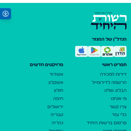
הנדל"ן של המגזר
תפריט ראשי
פרויקטים חדשים
דירות למכירה
אשדוד
הרשמה לדירומייל
אשקלון
הבלוג שלנו
חולון
מי אנחנו
חיפה
צרו קשר
ירושלים
כלי עזר
טבריה
פרסום ברשות היחיד
נהריה