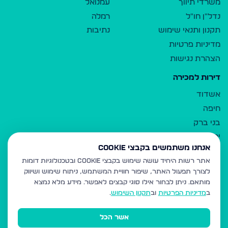
משרדי תיווך
עמנואל
נדל"ן חו"ל
רמלה
תקנון ותנאי שימוש
נתיבות
מדיניות פרטיות
הצהרת נגישות
דירות למכירה
אשדוד
חיפה
בני ברק
ירושלים
אנחנו משתמשים בקבצי Cookie
אלעד
אתר רשות היחיד עושה שימוש בקבצי Cookie ובטכנולוגיות דומות
גבעת זאב
לצורך תפעול האתר, שיפור חוויית המשתמש, ניתוח שימוש ושיווק
בית שמש
מותאם.
ניתן לבחור אילו סוגי קבצים לאפשר. מידע מלא נמצא
רכסים
ב
מדיניות הפרטיות
וב
תקנון השימוש
.
מודיעין עילית
אשר הכל
ביתר עילית