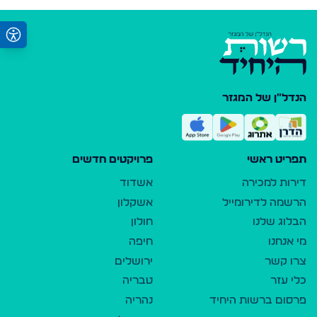
הנדל"ן של המגזר
תפריט ראשי
פרויקטים חדשים
דירות למכירה
אשדוד
הרשמה לדירומייל
אשקלון
הבלוג שלנו
חולון
מי אנחנו
חיפה
צרו קשר
ירושלים
כלי עזר
טבריה
פרסום ברשות היחיד
נהריה