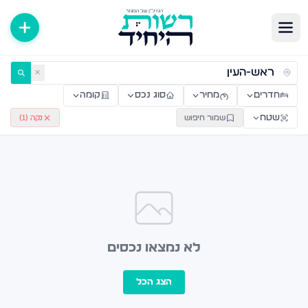
ירות למכירה ולהשכרה — רשות היחיד
✕
חדרים
מחיר
סוג נכס
קומה
שטח
שמור חיפוש
נקה (
1
)
לא נמצאו נכסים
הצג הכל