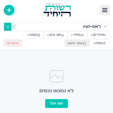
ירות למכירה ולהשכרה — רשות היחיד
✕
חדרים
מחיר
סוג נכס
קומה
שטח
שמור חיפוש
נקה (
1
)
לא נמצאו נכסים
הצג הכל