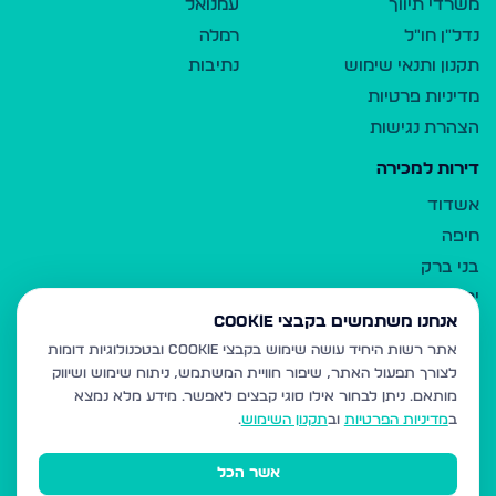
משרדי תיווך
עמנואל
נדל"ן חו"ל
רמלה
תקנון ותנאי שימוש
נתיבות
מדיניות פרטיות
הצהרת נגישות
דירות למכירה
אשדוד
חיפה
בני ברק
ירושלים
אנחנו משתמשים בקבצי Cookie
אלעד
אתר רשות היחיד עושה שימוש בקבצי Cookie ובטכנולוגיות דומות
גבעת זאב
לצורך תפעול האתר, שיפור חוויית המשתמש, ניתוח שימוש ושיווק
בית שמש
מותאם.
ניתן לבחור אילו סוגי קבצים לאפשר. מידע מלא נמצא
רכסים
ב
מדיניות הפרטיות
וב
תקנון השימוש
.
מודיעין עילית
אשר הכל
ביתר עילית