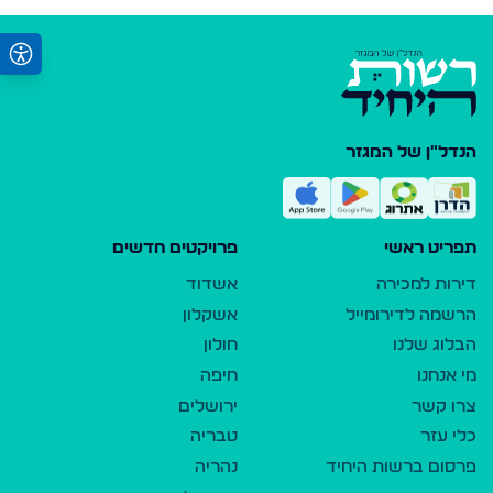
הנדל"ן של המגזר
תפריט ראשי
פרויקטים חדשים
דירות למכירה
אשדוד
הרשמה לדירומייל
אשקלון
הבלוג שלנו
חולון
מי אנחנו
חיפה
צרו קשר
ירושלים
כלי עזר
טבריה
פרסום ברשות היחיד
נהריה