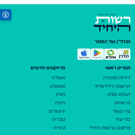
הנדל"ן של המגזר
תפריט ראשי
פרויקטים חדשים
דירות למכירה
אשדוד
הרשמה לדירומייל
אשקלון
הבלוג שלנו
חולון
מי אנחנו
חיפה
צרו קשר
ירושלים
כלי עזר
טבריה
פרסום ברשות היחיד
נהריה