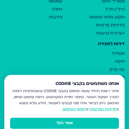
משרדי תיווך
עמנואל
נדל"ן חו"ל
רמלה
תקנון ותנאי שימוש
נתיבות
מדיניות פרטיות
הצהרת נגישות
דירות למכירה
אשדוד
חיפה
בני ברק
ירושלים
אנחנו משתמשים בקבצי Cookie
אלעד
אתר רשות היחיד עושה שימוש בקבצי Cookie ובטכנולוגיות דומות
גבעת זאב
לצורך תפעול האתר, שיפור חוויית המשתמש, ניתוח שימוש ושיווק
בית שמש
מותאם.
ניתן לבחור אילו סוגי קבצים לאפשר. מידע מלא נמצא
רכסים
ב
מדיניות הפרטיות
וב
תקנון השימוש
.
מודיעין עילית
אשר הכל
ביתר עילית