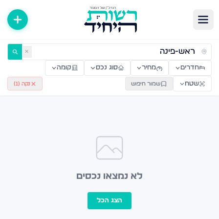
ירות למכירה ולהשכרה — רשות היחיד
✕
חדרים
מחיר
סוג נכס
קומה
שטח
שמור חיפוש
נקה (
1
)
לא נמצאו נכסים
הצג הכל