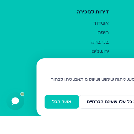
דירות למכירה
אשדוד
חיפה
בני ברק
ירושלים
אלעד
גבעת זאב
בית שמש
ניתן לבחור
רכסים
מודיעין עילית
כל אלו שאינם הכרחיים
אשר הכל
ביתר עילית