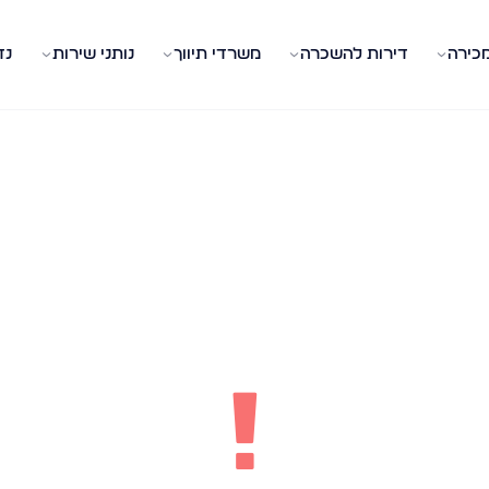
מכירה
דירות להשכרה
משרדי תיווך
נותני שירות
נד
!