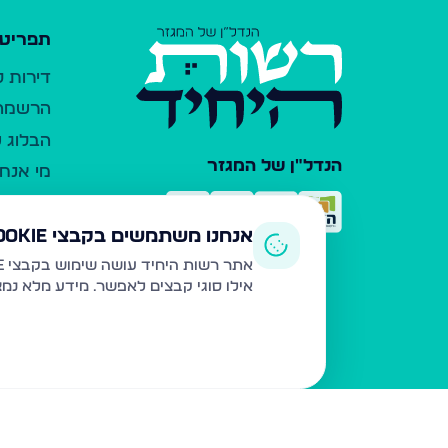
תפריט 
דירות 
הרשמה 
הבלוג ש
הנדל"ן של המגזר
מי אנחנ
צרו קש
כלי עזר
אנחנו משתמשים בקבצי Cookie
פרסום 
אתר רשות היחיד עושה שימוש בקבצי Cookie ובטכנולוגיות דומות לצורך תפעול האתר, שיפור חוויית המשתמש, ניתוח שימוש ושיווק מותאם.
אילו סוגי קבצים לאפשר. מידע מלא נמ
משרדי ת
נדל"ן ח
תקנון ו
מדיניות
הצהרת 