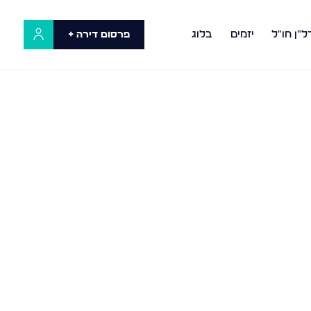
ל"ן חו"ל
יזמים
בלוג
פרסום דירה +