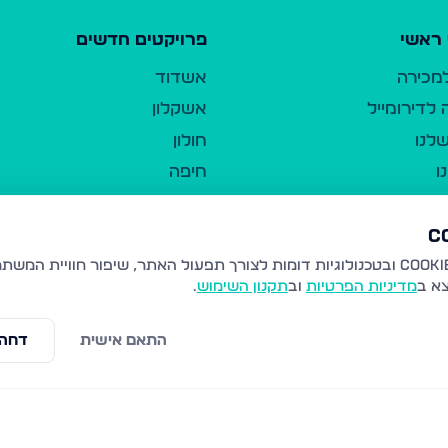
ראשי
פרויקטים חדשים
למכירה
אשדוד
לדירומייל
אשקלון
לנו
חולון
ו
חיפה
ר
ירושלים
טבריה
ברשות היחיד
נהריה
צא ב
מדיניות הפרטיות
וב
תקנון השימוש
.
יווך
עמנואל
ו"ל
רמלה
התאם אישית
דחה 
תנאי שימוש
נתיבות
 פרטיות
נגישות