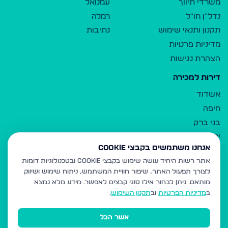
משרדי תיווך
עמנואל
נדל"ן חו"ל
רמלה
תקנון ותנאי שימוש
נתיבות
מדיניות פרטיות
הצהרת נגישות
דירות למכירה
אשדוד
חיפה
בני ברק
ירושלים
אנחנו משתמשים בקבצי Cookie
אלעד
אתר רשות היחיד עושה שימוש בקבצי Cookie ובטכנולוגיות דומות
גבעת זאב
לצורך תפעול האתר, שיפור חוויית המשתמש, ניתוח שימוש ושיווק
בית שמש
מותאם.
ניתן לבחור אילו סוגי קבצים לאפשר. מידע מלא נמצא
רכסים
ב
מדיניות הפרטיות
וב
תקנון השימוש
.
מודיעין עילית
אשר הכל
ביתר עילית