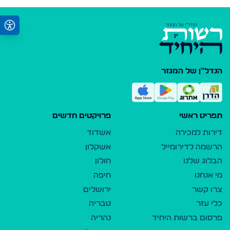
הנדל"ן של המגזר
תפריט ראשי
פרויקטים חדשים
דירות למכירה
אשדוד
הרשמה לדירומייל
אשקלון
הבלוג שלנו
חולון
מי אנחנו
חיפה
צרו קשר
ירושלים
כלי עזר
טבריה
פרסום ברשות היחיד
נהריה