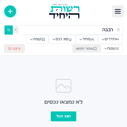
ירות למכירה ולהשכרה — רשות היחיד
✕
חדרים
מחיר
סוג נכס
קומה
שטח
שמור חיפוש
נקה (
1
)
לא נמצאו נכסים
הצג הכל