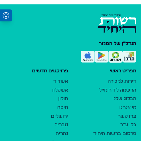
הנדל"ן של המגזר
תפריט ראשי
פרויקטים חדשים
דירות למכירה
אשדוד
הרשמה לדירומייל
אשקלון
הבלוג שלנו
חולון
מי אנחנו
חיפה
צרו קשר
ירושלים
כלי עזר
טבריה
פרסום ברשות היחיד
נהריה