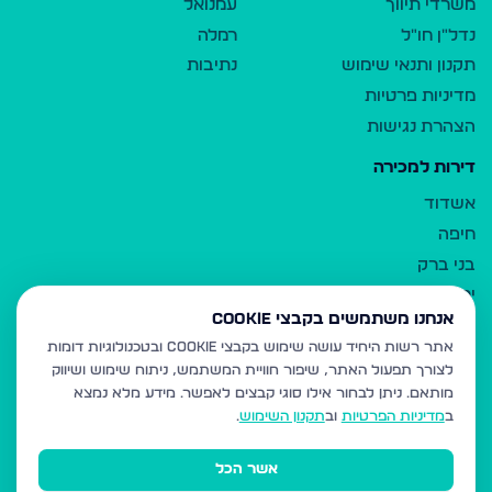
משרדי תיווך
עמנואל
נדל"ן חו"ל
רמלה
תקנון ותנאי שימוש
נתיבות
מדיניות פרטיות
הצהרת נגישות
דירות למכירה
אשדוד
חיפה
בני ברק
ירושלים
אנחנו משתמשים בקבצי Cookie
אלעד
אתר רשות היחיד עושה שימוש בקבצי Cookie ובטכנולוגיות דומות
גבעת זאב
לצורך תפעול האתר, שיפור חוויית המשתמש, ניתוח שימוש ושיווק
בית שמש
מותאם.
ניתן לבחור אילו סוגי קבצים לאפשר. מידע מלא נמצא
רכסים
ב
מדיניות הפרטיות
וב
תקנון השימוש
.
מודיעין עילית
אשר הכל
ביתר עילית