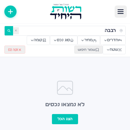
ירות למכירה ולהשכרה — רשות היחיד
✕
חדרים
מחיר
סוג נכס
קומה
שטח
שמור חיפוש
נקה (
1
)
לא נמצאו נכסים
הצג הכל