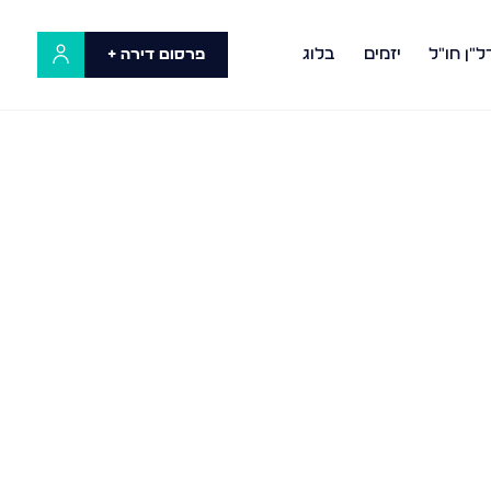
ל"ן חו"ל
יזמים
בלוג
פרסום דירה +