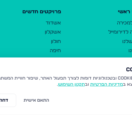
ראשי
פרויקטים חדשים
למכירה
אשדוד
לדירומייל
אשקלון
לנו
חולון
ו
חיפה
ר
ירושלים
טבריה
ברשות היחיד
נהריה
צא ב
מדיניות הפרטיות
וב
תקנון השימוש
.
יווך
עמנואל
ו"ל
רמלה
התאם אישית
דחה 
תנאי שימוש
נתיבות
 פרטיות
נגישות