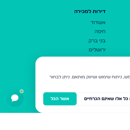
דירות למכירה
אשדוד
חיפה
בני ברק
ירושלים
אלעד
גבעת זאב
בית שמש
ניתן לבחור
רכסים
מודיעין עילית
כל אלו שאינם הכרחיים
אשר הכל
ביתר עילית