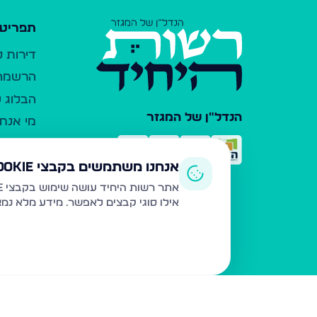
תפריט 
דירות 
הרשמה 
הבלוג ש
הנדל"ן של המגזר
מי אנחנ
צרו קש
כלי עזר
אנחנו משתמשים בקבצי Cookie
פרסום 
אתר רשות היחיד עושה שימוש בקבצי Cookie ובטכנולוגיות דומות לצורך תפעול האתר, שיפור חוויית המשתמש, ניתוח שימוש ושיווק מותאם.
אילו סוגי קבצים לאפשר. מידע מלא נמ
משרדי ת
נדל"ן ח
תקנון ו
מדיניות
הצהרת 