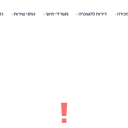
מכירה
דירות להשכרה
משרדי תיווך
נותני שירות
נד
!