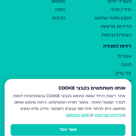
משרדי תיווך
עמנואל
נדל"ן חו"ל
רמלה
תקנון ותנאי שימוש
נתיבות
מדיניות פרטיות
הצהרת נגישות
דירות למכירה
אשדוד
חיפה
בני ברק
ירושלים
אנחנו משתמשים בקבצי Cookie
אלעד
אתר רשות היחיד עושה שימוש בקבצי Cookie ובטכנולוגיות דומות
גבעת זאב
לצורך תפעול האתר, שיפור חוויית המשתמש, ניתוח שימוש ושיווק
בית שמש
מותאם.
ניתן לבחור אילו סוגי קבצים לאפשר. מידע מלא נמצא
רכסים
ב
מדיניות הפרטיות
וב
תקנון השימוש
.
מודיעין עילית
אשר הכל
ביתר עילית