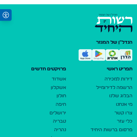
הנדל"ן של המגזר
תפריט ראשי
פרויקטים חדשים
דירות למכירה
אשדוד
הרשמה לדירומייל
אשקלון
הבלוג שלנו
חולון
מי אנחנו
חיפה
צרו קשר
ירושלים
כלי עזר
טבריה
פרסום ברשות היחיד
נהריה