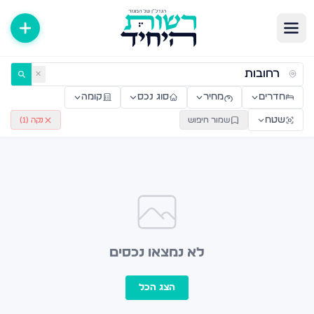
ירות למכירה ולהשכרה — רשות היחיד
✕
חדרים
מחיר
סוג נכס
קומה
שטח
שמור חיפוש
נקה (
1
)
לא נמצאו נכסים
הצג הכל