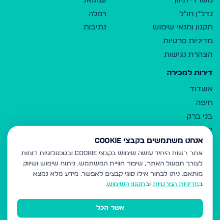
משרדי תיווך
עמנואל
נדל"ן חו"ל
רמלה
תקנון ותנאי שימוש
נתיבות
מדיניות פרטיות
הצהרת נגישות
דירות למכירה
אשדוד
חיפה
בני ברק
ירושלים
אנחנו משתמשים בקבצי Cookie
אלעד
אתר רשות היחיד עושה שימוש בקבצי Cookie ובטכנולוגיות דומות
גבעת זאב
לצורך תפעול האתר, שיפור חוויית המשתמש, ניתוח שימוש ושיווק
בית שמש
מותאם.
ניתן לבחור אילו סוגי קבצים לאפשר. מידע מלא נמצא
רכסים
ב
מדיניות הפרטיות
וב
תקנון השימוש
.
מודיעין עילית
אשר הכל
ביתר עילית