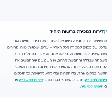
דירות למכירה ברשות היחיד
מחפשים דירה למכירה בישראל? אתר רשות היחיד מציע מאגר
עדכני של נכסים למכירה מכל הארץ — ערים, שכונות וטווחי מחירים
שמתאימים לכל משפחה. בין אם אתם זוג צעיר בתחילת הדרך,
משפחה שגדלה ומחפשת מרחב, או משקיעים שמחפשים את
ההזדמנות הבאה — תמצאו אצלנו את המידע, התמונות והאנשי
הקשר במקום אחד, בלי הסחות ובלי לחץ. לרשימת כל הנכסים:
דירות למכירה
. תרצו להשוות? בקרו גם ב-
דירות להשכרה
או
ב-
חיפוש לפי עיר
.