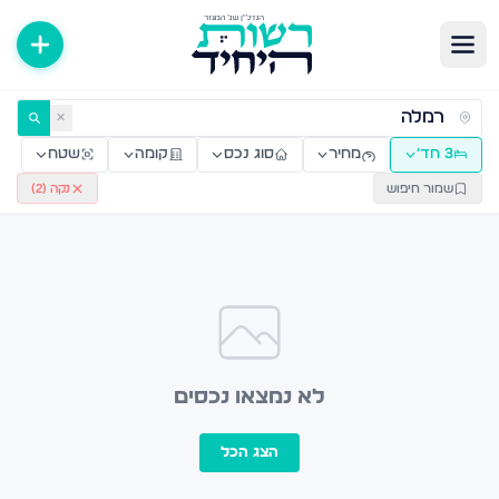
ירות למכירה ולהשכרה — רשות היחיד
✕
3 חד׳
מחיר
סוג נכס
קומה
שטח
שמור חיפוש
נקה (
2
)
לא נמצאו נכסים
הצג הכל