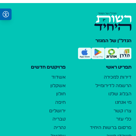
הנדל"ן של המגזר
תפריט ראשי
פרויקטים חדשים
דירות למכירה
אשדוד
הרשמה לדירומייל
אשקלון
הבלוג שלנו
חולון
מי אנחנו
חיפה
צרו קשר
ירושלים
כלי עזר
טבריה
פרסום ברשות היחיד
נהריה