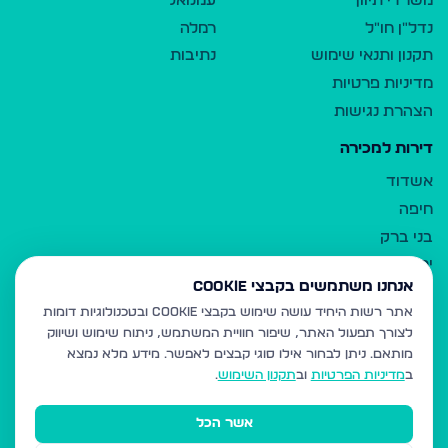
משרדי תיווך
עמנואל
נדל"ן חו"ל
רמלה
תקנון ותנאי שימוש
נתיבות
מדיניות פרטיות
הצהרת נגישות
דירות למכירה
אשדוד
חיפה
בני ברק
ירושלים
אנחנו משתמשים בקבצי Cookie
אלעד
אתר רשות היחיד עושה שימוש בקבצי Cookie ובטכנולוגיות דומות
גבעת זאב
לצורך תפעול האתר, שיפור חוויית המשתמש, ניתוח שימוש ושיווק
בית שמש
מותאם.
ניתן לבחור אילו סוגי קבצים לאפשר. מידע מלא נמצא
רכסים
ב
מדיניות הפרטיות
וב
תקנון השימוש
.
מודיעין עילית
אשר הכל
ביתר עילית