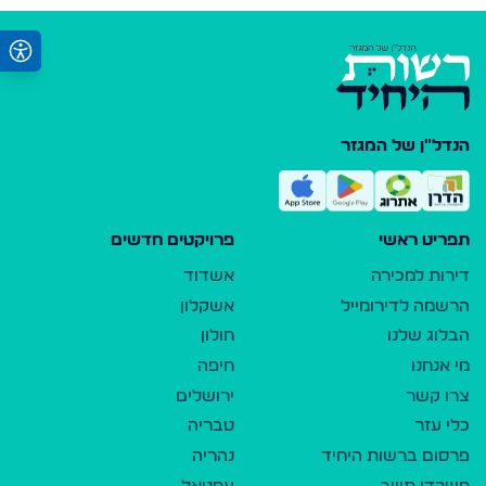
הנדל"ן של המגזר
תפריט ראשי
פרויקטים חדשים
דירות למכירה
אשדוד
הרשמה לדירומייל
אשקלון
הבלוג שלנו
חולון
מי אנחנו
חיפה
צרו קשר
ירושלים
כלי עזר
טבריה
פרסום ברשות היחיד
נהריה