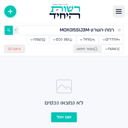
ירות למכירה ולהשכרה — רשות היחיד
✕
חדרים
מחיר
סוג נכס
קומה
שטח
שמור חיפוש
נקה (
1
)
לא נמצאו נכסים
הצג הכל