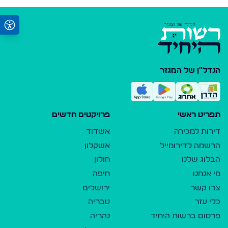
הנדל"ן של המגזר
תפריט ראשי
פרויקטים חדשים
דירות למכירה
אשדוד
הרשמה לדירומייל
אשקלון
הבלוג שלנו
חולון
מי אנחנו
חיפה
צרו קשר
ירושלים
כלי עזר
טבריה
פרסום ברשות היחיד
נהריה