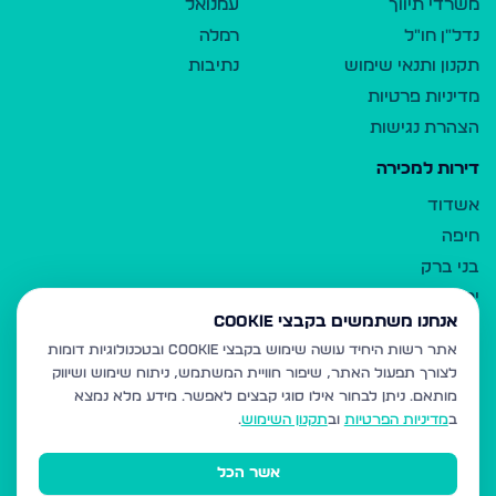
משרדי תיווך
עמנואל
נדל"ן חו"ל
רמלה
תקנון ותנאי שימוש
נתיבות
מדיניות פרטיות
הצהרת נגישות
דירות למכירה
אשדוד
חיפה
בני ברק
ירושלים
אנחנו משתמשים בקבצי Cookie
אלעד
אתר רשות היחיד עושה שימוש בקבצי Cookie ובטכנולוגיות דומות
גבעת זאב
לצורך תפעול האתר, שיפור חוויית המשתמש, ניתוח שימוש ושיווק
בית שמש
מותאם.
ניתן לבחור אילו סוגי קבצים לאפשר. מידע מלא נמצא
רכסים
ב
מדיניות הפרטיות
וב
תקנון השימוש
.
מודיעין עילית
אשר הכל
ביתר עילית