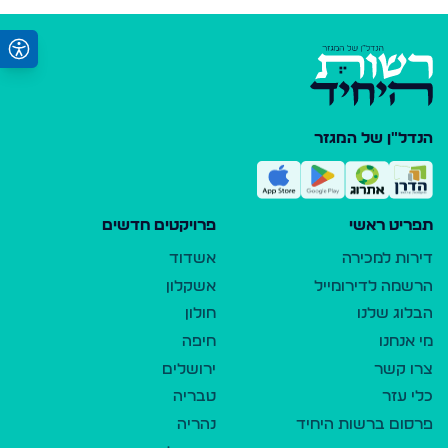
הנדל"ן של המגזר
תפריט ראשי
פרויקטים חדשים
דירות למכירה
אשדוד
הרשמה לדירומייל
אשקלון
הבלוג שלנו
חולון
מי אנחנו
חיפה
צרו קשר
ירושלים
כלי עזר
טבריה
פרסום ברשות היחיד
נהריה