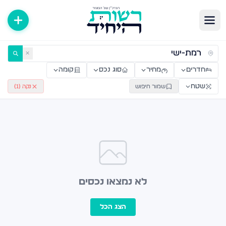
ירות למכירה ולהשכרה — רשות היחיד
✕
חדרים
מחיר
סוג נכס
קומה
שטח
שמור חיפוש
נקה (
1
)
לא נמצאו נכסים
הצג הכל