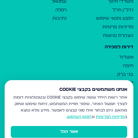
משרדי תיווך
עמנואל
נדל"ן חו"ל
רמלה
תקנון ותנאי שימוש
נתיבות
מדיניות פרטיות
הצהרת נגישות
דירות למכירה
אשדוד
חיפה
בני ברק
ירושלים
אנחנו משתמשים בקבצי Cookie
אלעד
אתר רשות היחיד עושה שימוש בקבצי Cookie ובטכנולוגיות דומות
גבעת זאב
לצורך תפעול האתר, שיפור חוויית המשתמש, ניתוח שימוש ושיווק
בית שמש
מותאם.
ניתן לבחור אילו סוגי קבצים לאפשר. מידע מלא נמצא
רכסים
ב
מדיניות הפרטיות
וב
תקנון השימוש
.
מודיעין עילית
אשר הכל
ביתר עילית