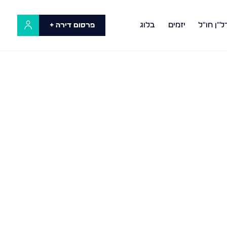
ל"ן חו"ל
יזמים
בלוג
פרסום דירה +