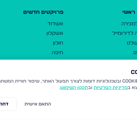
ראשי
פרויקטים חדשים
למכירה
אשדוד
לדירומייל
אשקלון
לנו
חולון
ו
חיפה
ר
ירושלים
טבריה
ברשות היחיד
נהריה
צא ב
מדיניות הפרטיות
וב
תקנון השימוש
.
יווך
עמנואל
ו"ל
רמלה
התאם אישית
דחה 
תנאי שימוש
נתיבות
 פרטיות
נגישות