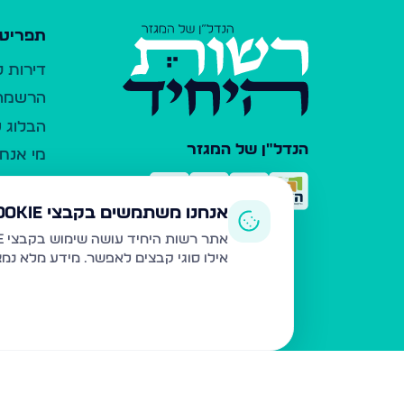
תפריט 
דירות 
הרשמה 
הבלוג ש
הנדל"ן של המגזר
מי אנחנ
צרו קש
כלי עזר
אנחנו משתמשים בקבצי Cookie
פרסום 
אתר רשות היחיד עושה שימוש בקבצי Cookie ובטכנולוגיות דומות לצורך תפעול האתר, שיפור חוויית המשתמש, ניתוח שימוש ושיווק מותאם.
אילו סוגי קבצים לאפשר. מידע מלא נמ
משרדי ת
נדל"ן ח
תקנון ו
מדיניות
הצהרת 