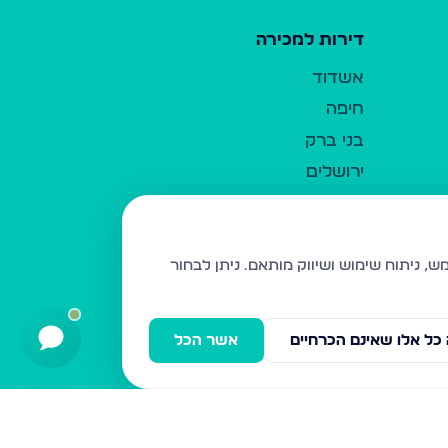
דירות למכירה
אשדוד
חיפה
בני ברק
ירושלים
אלעד
גבעת זאב
בית שמש
ניתן לבחור
רכסים
מודיעין עילית
כל אלו שאינם הכרחיים
אשר הכל
ביתר עילית