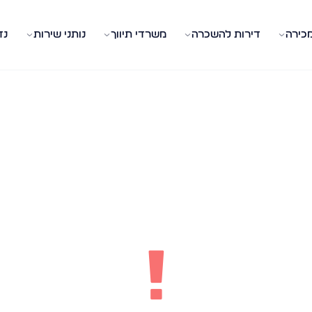
מכירה
דירות להשכרה
משרדי תיווך
נותני שירות
נד
!