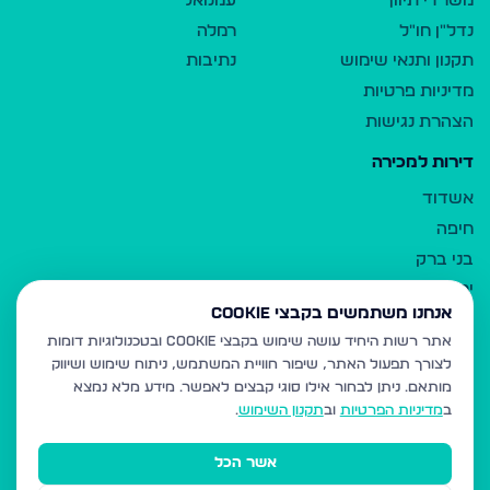
משרדי תיווך
עמנואל
נדל"ן חו"ל
רמלה
תקנון ותנאי שימוש
נתיבות
מדיניות פרטיות
הצהרת נגישות
דירות למכירה
אשדוד
חיפה
בני ברק
ירושלים
אנחנו משתמשים בקבצי Cookie
אלעד
אתר רשות היחיד עושה שימוש בקבצי Cookie ובטכנולוגיות דומות
גבעת זאב
לצורך תפעול האתר, שיפור חוויית המשתמש, ניתוח שימוש ושיווק
בית שמש
מותאם.
ניתן לבחור אילו סוגי קבצים לאפשר. מידע מלא נמצא
רכסים
ב
מדיניות הפרטיות
וב
תקנון השימוש
.
מודיעין עילית
אשר הכל
ביתר עילית