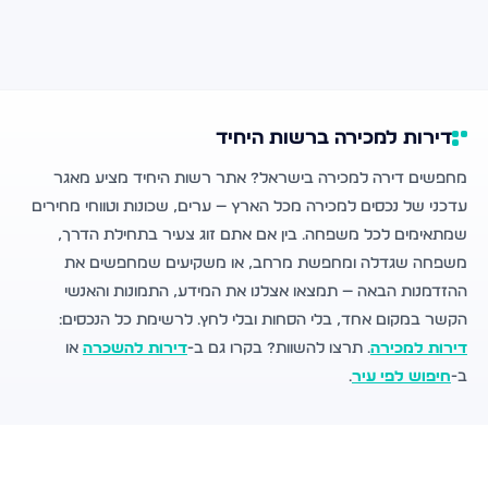
דירות למכירה ברשות היחיד
מחפשים דירה למכירה בישראל? אתר רשות היחיד מציע מאגר
עדכני של נכסים למכירה מכל הארץ — ערים, שכונות וטווחי מחירים
שמתאימים לכל משפחה. בין אם אתם זוג צעיר בתחילת הדרך,
משפחה שגדלה ומחפשת מרחב, או משקיעים שמחפשים את
ההזדמנות הבאה — תמצאו אצלנו את המידע, התמונות והאנשי
הקשר במקום אחד, בלי הסחות ובלי לחץ. לרשימת כל הנכסים:
דירות למכירה
. תרצו להשוות? בקרו גם ב-
דירות להשכרה
או
ב-
חיפוש לפי עיר
.