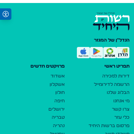
הנדל"ן של המגזר
תפריט ראשי
פרויקטים חדשים
דירות למכירה
אשדוד
הרשמה לדירומייל
אשקלון
הבלוג שלנו
חולון
מי אנחנו
חיפה
צרו קשר
ירושלים
כלי עזר
טבריה
פרסום ברשות היחיד
נהריה