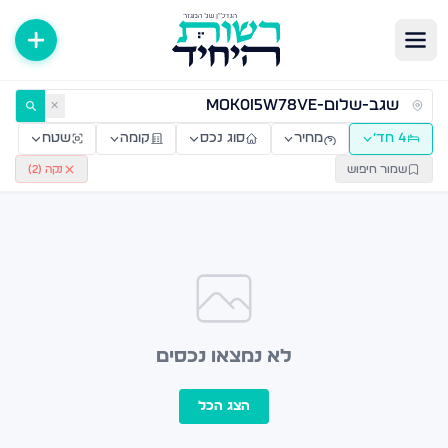
ירות למכירה ולהשכרה — רשות היחיד
✕
4 חד׳
מחיר
סוג נכס
קומה
שטח
שמור חיפוש
נקה (
2
)
לא נמצאו נכסים
הצג הכל