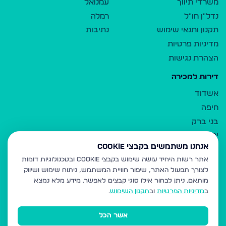
משרדי תיווך
עמנואל
נדל"ן חו"ל
רמלה
תקנון ותנאי שימוש
נתיבות
מדיניות פרטיות
הצהרת נגישות
דירות למכירה
אשדוד
חיפה
בני ברק
ירושלים
אנחנו משתמשים בקבצי Cookie
אלעד
אתר רשות היחיד עושה שימוש בקבצי Cookie ובטכנולוגיות דומות
גבעת זאב
לצורך תפעול האתר, שיפור חוויית המשתמש, ניתוח שימוש ושיווק
בית שמש
מותאם.
ניתן לבחור אילו סוגי קבצים לאפשר. מידע מלא נמצא
רכסים
ב
מדיניות הפרטיות
וב
תקנון השימוש
.
מודיעין עילית
אשר הכל
ביתר עילית