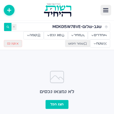
ירות למכירה ולהשכרה — רשות היחיד
✕
חדרים
מחיר
סוג נכס
קומה
שטח
שמור חיפוש
נקה (
1
)
לא נמצאו נכסים
הצג הכל