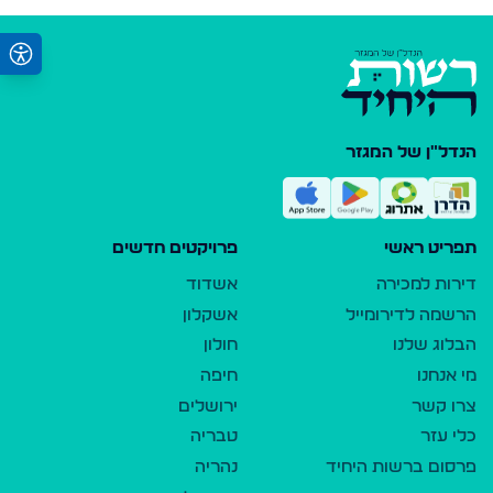
הנדל"ן של המגזר
תפריט ראשי
פרויקטים חדשים
דירות למכירה
אשדוד
הרשמה לדירומייל
אשקלון
הבלוג שלנו
חולון
מי אנחנו
חיפה
צרו קשר
ירושלים
כלי עזר
טבריה
פרסום ברשות היחיד
נהריה