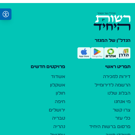
הנדל"ן של המגזר
תפריט ראשי
פרויקטים חדשים
דירות למכירה
אשדוד
הרשמה לדירומייל
אשקלון
הבלוג שלנו
חולון
מי אנחנו
חיפה
צרו קשר
ירושלים
כלי עזר
טבריה
פרסום ברשות היחיד
נהריה