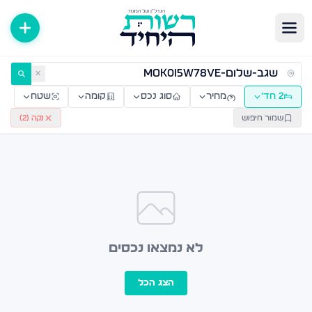
ירות למכירה ולהשכרה — רשות היחיד
✕
2 חד׳
מחיר
סוג נכס
קומה
שטח
שמור חיפוש
נקה (
2
)
לא נמצאו נכסים
הצג הכל