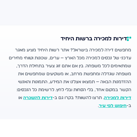
דירות למכירה ברשות היחיד
מחפשים דירה למכירה בישראל? אתר רשות היחיד מציע מאגר
עדכני של נכסים למכירה מכל הארץ — ערים, שכונות וטווחי מחירים
שמתאימים לכל משפחה. בין אם אתם זוג צעיר בתחילת הדרך,
משפחה שגדלה ומחפשת מרחב, או משקיעים שמחפשים את
ההזדמנות הבאה — תמצאו אצלנו את המידע, התמונות והאנשי
הקשר במקום אחד, בלי הסחות ובלי לחץ. לרשימת כל הנכסים:
דירות למכירה
. תרצו להשוות? בקרו גם ב-
דירות להשכרה
או
ב-
חיפוש לפי עיר
.