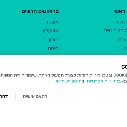
ראשי
פרויקטים חדשים
למכירה
אשדוד
לדירומייל
אשקלון
לנו
חולון
ו
חיפה
ר
ירושלים
טבריה
ברשות היחיד
נהריה
צא ב
מדיניות הפרטיות
וב
תקנון השימוש
.
יווך
עמנואל
ו"ל
רמלה
התאם אישית
דחה 
תנאי שימוש
נתיבות
 פרטיות
נגישות