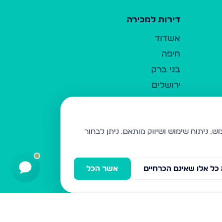
דירות למכירה
אשדוד
חיפה
בני ברק
ירושלים
אלעד
גבעת זאב
בית שמש
ניתן לבחור
רכסים
מודיעין עילית
כל אלו שאינם הכרחיים
אשר הכל
ביתר עילית