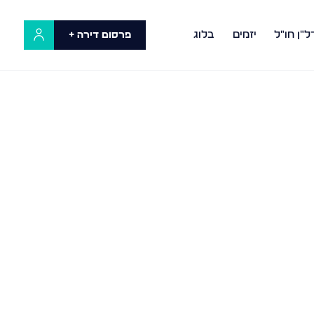
ל"ן חו"ל
יזמים
בלוג
פרסום דירה +