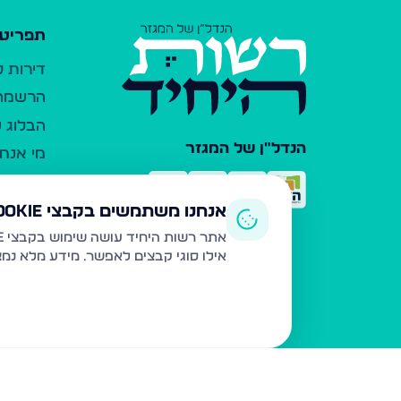
תפריט 
דירות 
הרשמה 
הבלוג ש
הנדל"ן של המגזר
מי אנחנ
צרו קש
כלי עזר
אנחנו משתמשים בקבצי Cookie
פרסום 
אתר רשות היחיד עושה שימוש בקבצי Cookie ובטכנולוגיות דומות לצורך תפעול האתר, שיפור חוויית המשתמש, ניתוח שימוש ושיווק מותאם.
אילו סוגי קבצים לאפשר. מידע מלא נמ
משרדי ת
נדל"ן ח
תקנון ו
מדיניות
הצהרת 