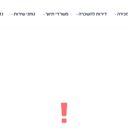
מכירה
דירות להשכרה
משרדי תיווך
נותני שירות
נד
!