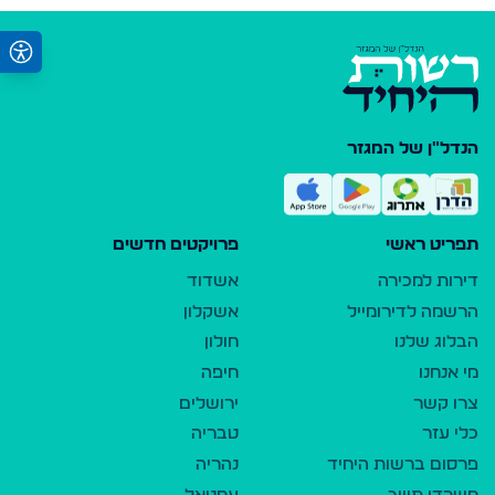
הנדל"ן של המגזר
תפריט ראשי
פרויקטים חדשים
דירות למכירה
אשדוד
הרשמה לדירומייל
אשקלון
הבלוג שלנו
חולון
מי אנחנו
חיפה
צרו קשר
ירושלים
כלי עזר
טבריה
פרסום ברשות היחיד
נהריה