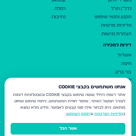
משרדי תיווך
עמנואל
נדל"ן חו"ל
רמלה
תקנון ותנאי שימוש
נתיבות
מדיניות פרטיות
הצהרת נגישות
דירות למכירה
אשדוד
חיפה
בני ברק
ירושלים
אנחנו משתמשים בקבצי Cookie
אלעד
אתר רשות היחיד עושה שימוש בקבצי Cookie ובטכנולוגיות דומות
גבעת זאב
לצורך תפעול האתר, שיפור חוויית המשתמש, ניתוח שימוש ושיווק
בית שמש
מותאם.
ניתן לבחור אילו סוגי קבצים לאפשר. מידע מלא נמצא
רכסים
ב
מדיניות הפרטיות
וב
תקנון השימוש
.
מודיעין עילית
אשר הכל
ביתר עילית