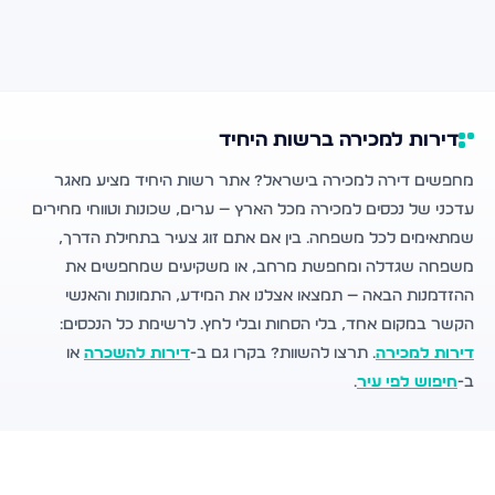
דירות למכירה ברשות היחיד
מחפשים דירה למכירה בישראל? אתר רשות היחיד מציע מאגר
עדכני של נכסים למכירה מכל הארץ — ערים, שכונות וטווחי מחירים
שמתאימים לכל משפחה. בין אם אתם זוג צעיר בתחילת הדרך,
משפחה שגדלה ומחפשת מרחב, או משקיעים שמחפשים את
ההזדמנות הבאה — תמצאו אצלנו את המידע, התמונות והאנשי
הקשר במקום אחד, בלי הסחות ובלי לחץ. לרשימת כל הנכסים:
דירות למכירה
. תרצו להשוות? בקרו גם ב-
דירות להשכרה
או
ב-
חיפוש לפי עיר
.