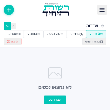
ירות למכירה ולהשכרה — רשות היחיד
✕
3 חד׳
מחיר
סוג נכס
קומה
שטח
שמור חיפוש
נקה (
2
)
לא נמצאו נכסים
הצג הכל