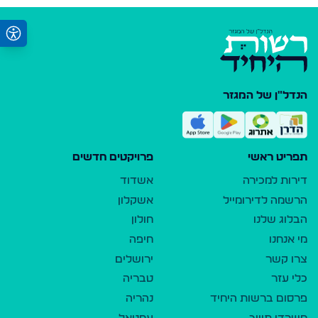
הנדל"ן של המגזר
תפריט ראשי
פרויקטים חדשים
דירות למכירה
אשדוד
הרשמה לדירומייל
אשקלון
הבלוג שלנו
חולון
מי אנחנו
חיפה
צרו קשר
ירושלים
כלי עזר
טבריה
פרסום ברשות היחיד
נהריה