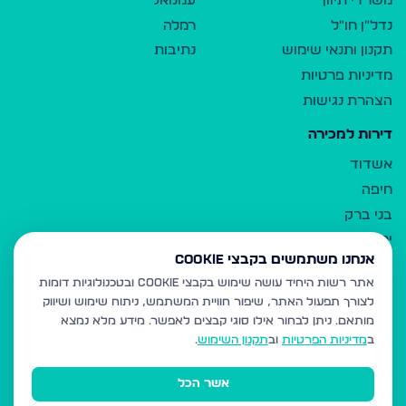
משרדי תיווך
עמנואל
נדל"ן חו"ל
רמלה
תקנון ותנאי שימוש
נתיבות
מדיניות פרטיות
הצהרת נגישות
דירות למכירה
אשדוד
חיפה
בני ברק
ירושלים
אנחנו משתמשים בקבצי Cookie
אלעד
אתר רשות היחיד עושה שימוש בקבצי Cookie ובטכנולוגיות דומות
גבעת זאב
לצורך תפעול האתר, שיפור חוויית המשתמש, ניתוח שימוש ושיווק
בית שמש
מותאם.
ניתן לבחור אילו סוגי קבצים לאפשר. מידע מלא נמצא
רכסים
ב
מדיניות הפרטיות
וב
תקנון השימוש
.
מודיעין עילית
אשר הכל
ביתר עילית