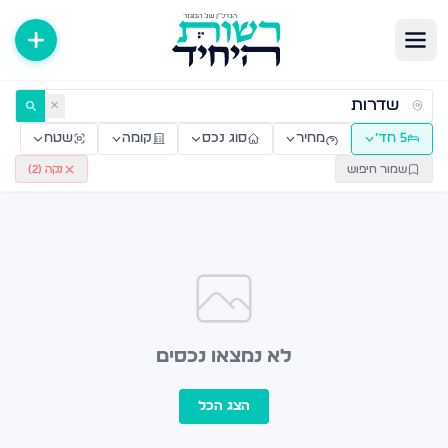
ירות למכירה ולהשכרה — רשות היחיד
✕
5 חד׳
מחיר
סוג נכס
קומה
שטח
שמור חיפוש
נקה (
2
)
לא נמצאו נכסים
הצג הכל