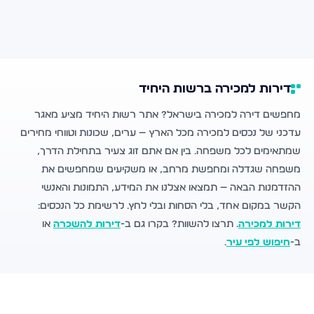
דירות למכירה ברשות היחיד
מחפשים דירה למכירה בישראל? אתר רשות היחיד מציע מאגר
עדכני של נכסים למכירה מכל הארץ — ערים, שכונות וטווחי מחירים
שמתאימים לכל משפחה. בין אם אתם זוג צעיר בתחילת הדרך,
משפחה שגדלה ומחפשת מרחב, או משקיעים שמחפשים את
ההזדמנות הבאה — תמצאו אצלנו את המידע, התמונות והאנשי
הקשר במקום אחד, בלי הסחות ובלי לחץ. לרשימת כל הנכסים:
דירות למכירה
. תרצו להשוות? בקרו גם ב-
דירות להשכרה
או
ב-
חיפוש לפי עיר
.