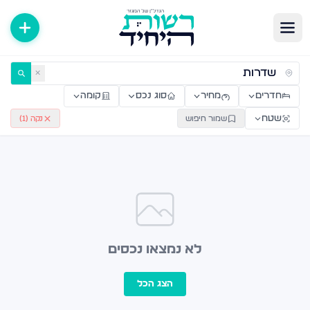
ירות למכירה ולהשכרה — רשות היחיד
✕
חדרים
מחיר
סוג נכס
קומה
שטח
שמור חיפוש
נקה (
1
)
לא נמצאו נכסים
הצג הכל