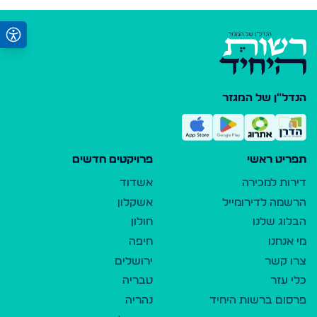
הנדל"ן של המגזר
תפריט ראשי
פרויקטים חדשים
דירות למכירה
אשדוד
הרשמה לדירומייל
אשקלון
הבלוג שלנו
חולון
מי אנחנו
חיפה
צרו קשר
ירושלים
כלי עזר
טבריה
פרסום ברשות היחיד
נהריה