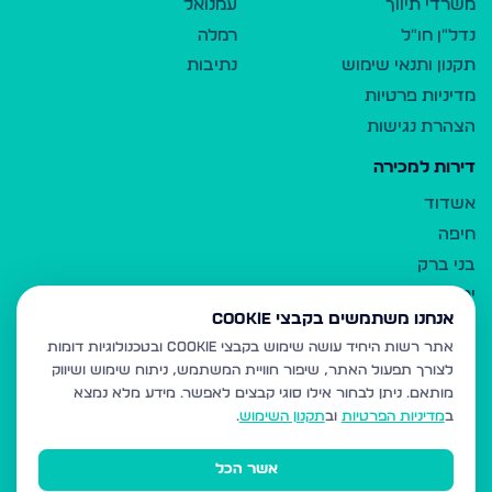
משרדי תיווך
עמנואל
נדל"ן חו"ל
רמלה
תקנון ותנאי שימוש
נתיבות
מדיניות פרטיות
הצהרת נגישות
דירות למכירה
אשדוד
חיפה
בני ברק
ירושלים
אנחנו משתמשים בקבצי Cookie
אלעד
אתר רשות היחיד עושה שימוש בקבצי Cookie ובטכנולוגיות דומות
גבעת זאב
לצורך תפעול האתר, שיפור חוויית המשתמש, ניתוח שימוש ושיווק
בית שמש
מותאם.
ניתן לבחור אילו סוגי קבצים לאפשר. מידע מלא נמצא
רכסים
ב
מדיניות הפרטיות
וב
תקנון השימוש
.
מודיעין עילית
אשר הכל
ביתר עילית