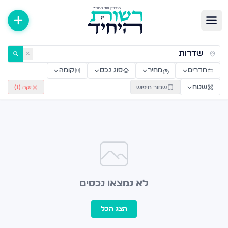
ירות למכירה ולהשכרה — רשות היחיד
✕
חדרים
מחיר
סוג נכס
קומה
שטח
שמור חיפוש
נקה (
1
)
לא נמצאו נכסים
הצג הכל