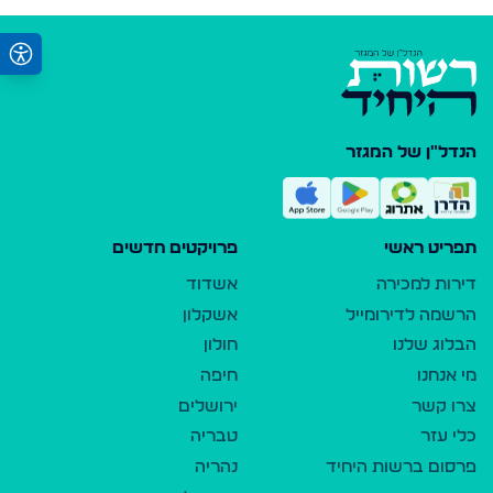
הנדל"ן של המגזר
תפריט ראשי
פרויקטים חדשים
דירות למכירה
אשדוד
הרשמה לדירומייל
אשקלון
הבלוג שלנו
חולון
מי אנחנו
חיפה
צרו קשר
ירושלים
כלי עזר
טבריה
פרסום ברשות היחיד
נהריה