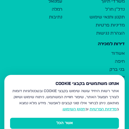
משרדי תיווך
עמנואל
נדל"ן חו"ל
רמלה
תקנון ותנאי שימוש
נתיבות
מדיניות פרטיות
הצהרת נגישות
דירות למכירה
אשדוד
חיפה
בני ברק
ירושלים
אנחנו משתמשים בקבצי Cookie
אלעד
אתר רשות היחיד עושה שימוש בקבצי Cookie ובטכנולוגיות דומות
גבעת זאב
לצורך תפעול האתר, שיפור חוויית המשתמש, ניתוח שימוש ושיווק
בית שמש
מותאם.
ניתן לבחור אילו סוגי קבצים לאפשר. מידע מלא נמצא
רכסים
ב
מדיניות הפרטיות
וב
תקנון השימוש
.
מודיעין עילית
אשר הכל
ביתר עילית