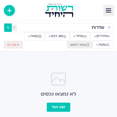
ירות למכירה ולהשכרה — רשות היחיד
✕
חדרים
מחיר
סוג נכס
קומה
שטח
שמור חיפוש
נקה (
1
)
לא נמצאו נכסים
הצג הכל