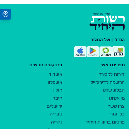
הנדל"ן של המגזר
תפריט ראשי
פרויקטים חדשים
דירות למכירה
אשדוד
הרשמה לדירומייל
אשקלון
הבלוג שלנו
חולון
מי אנחנו
חיפה
צרו קשר
ירושלים
כלי עזר
טבריה
פרסום ברשות היחיד
נהריה