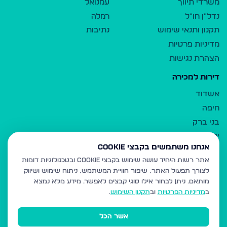
משרדי תיווך
עמנואל
נדל"ן חו"ל
רמלה
תקנון ותנאי שימוש
נתיבות
מדיניות פרטיות
הצהרת נגישות
דירות למכירה
אשדוד
חיפה
בני ברק
ירושלים
אנחנו משתמשים בקבצי Cookie
אלעד
אתר רשות היחיד עושה שימוש בקבצי Cookie ובטכנולוגיות דומות
גבעת זאב
לצורך תפעול האתר, שיפור חוויית המשתמש, ניתוח שימוש ושיווק
בית שמש
מותאם.
ניתן לבחור אילו סוגי קבצים לאפשר. מידע מלא נמצא
רכסים
ב
מדיניות הפרטיות
וב
תקנון השימוש
.
מודיעין עילית
אשר הכל
ביתר עילית