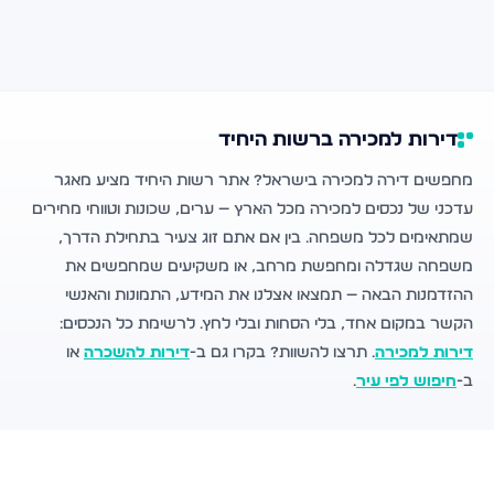
דירות למכירה ברשות היחיד
מחפשים דירה למכירה בישראל? אתר רשות היחיד מציע מאגר
עדכני של נכסים למכירה מכל הארץ — ערים, שכונות וטווחי מחירים
שמתאימים לכל משפחה. בין אם אתם זוג צעיר בתחילת הדרך,
משפחה שגדלה ומחפשת מרחב, או משקיעים שמחפשים את
ההזדמנות הבאה — תמצאו אצלנו את המידע, התמונות והאנשי
הקשר במקום אחד, בלי הסחות ובלי לחץ. לרשימת כל הנכסים:
דירות למכירה
. תרצו להשוות? בקרו גם ב-
דירות להשכרה
או
ב-
חיפוש לפי עיר
.