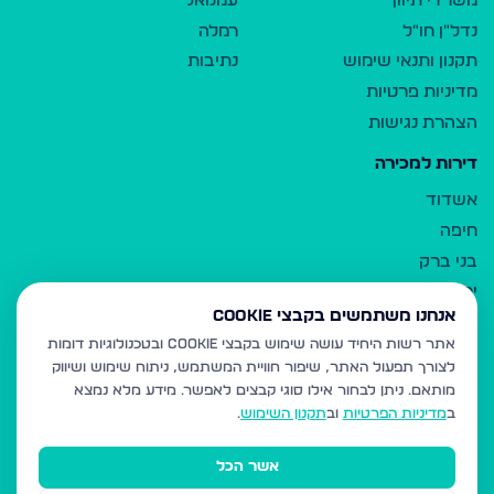
משרדי תיווך
עמנואל
נדל"ן חו"ל
רמלה
תקנון ותנאי שימוש
נתיבות
מדיניות פרטיות
הצהרת נגישות
דירות למכירה
אשדוד
חיפה
בני ברק
ירושלים
אנחנו משתמשים בקבצי Cookie
אלעד
אתר רשות היחיד עושה שימוש בקבצי Cookie ובטכנולוגיות דומות
גבעת זאב
לצורך תפעול האתר, שיפור חוויית המשתמש, ניתוח שימוש ושיווק
בית שמש
מותאם.
ניתן לבחור אילו סוגי קבצים לאפשר. מידע מלא נמצא
רכסים
ב
מדיניות הפרטיות
וב
תקנון השימוש
.
מודיעין עילית
אשר הכל
ביתר עילית