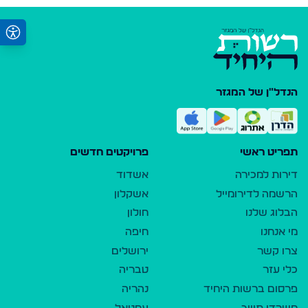
הנדל"ן של המגזר
תפריט ראשי
פרויקטים חדשים
דירות למכירה
אשדוד
הרשמה לדירומייל
אשקלון
הבלוג שלנו
חולון
מי אנחנו
חיפה
צרו קשר
ירושלים
כלי עזר
טבריה
פרסום ברשות היחיד
נהריה