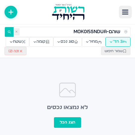
ירות למכירה ולהשכרה — רשות היחיד
✕
3 חד׳
מחיר
סוג נכס
קומה
שטח
שמור חיפוש
נקה (
2
)
לא נמצאו נכסים
הצג הכל