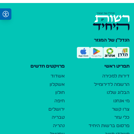
הנדל"ן של המגזר
תפריט ראשי
פרויקטים חדשים
דירות למכירה
אשדוד
הרשמה לדירומייל
אשקלון
הבלוג שלנו
חולון
מי אנחנו
חיפה
צרו קשר
ירושלים
כלי עזר
טבריה
פרסום ברשות היחיד
נהריה