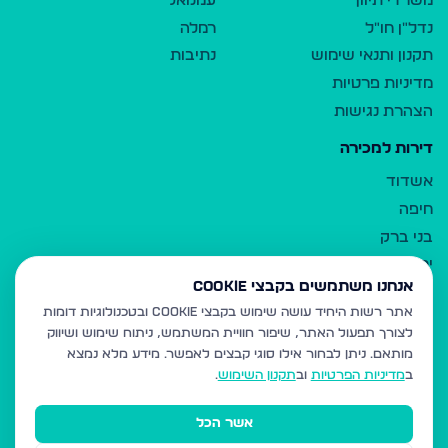
משרדי תיווך
עמנואל
נדל"ן חו"ל
רמלה
תקנון ותנאי שימוש
נתיבות
מדיניות פרטיות
הצהרת נגישות
דירות למכירה
אשדוד
חיפה
בני ברק
ירושלים
אנחנו משתמשים בקבצי Cookie
אלעד
אתר רשות היחיד עושה שימוש בקבצי Cookie ובטכנולוגיות דומות
גבעת זאב
לצורך תפעול האתר, שיפור חוויית המשתמש, ניתוח שימוש ושיווק
בית שמש
מותאם.
ניתן לבחור אילו סוגי קבצים לאפשר. מידע מלא נמצא
רכסים
ב
מדיניות הפרטיות
וב
תקנון השימוש
.
מודיעין עילית
אשר הכל
ביתר עילית