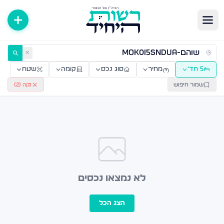
ירות למכירה ולהשכרה — רשות היחיד
✕
5 חד׳
מחיר
סוג נכס
קומה
שטח
שמור חיפוש
נקה (
2
)
לא נמצאו נכסים
הצג הכל