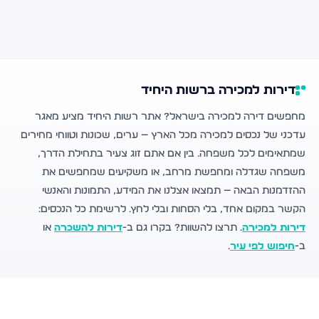
דירות למכירה ברשות היחיד
מחפשים דירה למכירה בישראל? אתר רשות היחיד מציע מאגר
עדכני של נכסים למכירה מכל הארץ — ערים, שכונות וטווחי מחירים
שמתאימים לכל משפחה. בין אם אתם זוג צעיר בתחילת הדרך,
משפחה שגדלה ומחפשת מרחב, או משקיעים שמחפשים את
ההזדמנות הבאה — תמצאו אצלנו את המידע, התמונות והאנשי
הקשר במקום אחד, בלי הסחות ובלי לחץ. לרשימת כל הנכסים:
דירות למכירה
. תרצו להשוות? בקרו גם ב-
דירות להשכרה
או
ב-
חיפוש לפי עיר
.