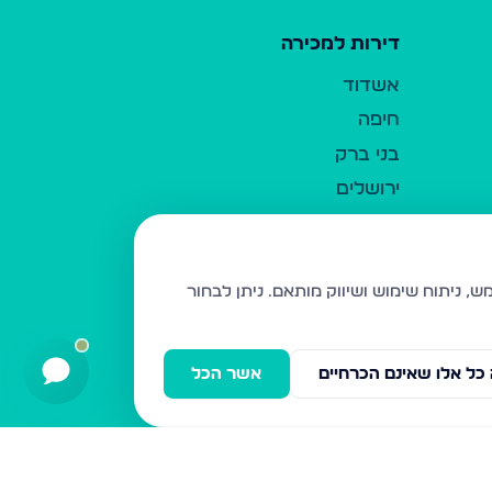
דירות למכירה
אשדוד
חיפה
בני ברק
ירושלים
אלעד
גבעת זאב
בית שמש
ניתן לבחור
רכסים
מודיעין עילית
כל אלו שאינם הכרחיים
אשר הכל
ביתר עילית