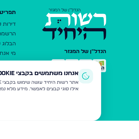
תפריט 
דירות 
הרשמה 
הבלוג ש
הנדל"ן של המגזר
מי אנחנ
צרו קש
כלי עזר
אנחנו משתמשים בקבצי Cookie
פרסום 
אתר רשות היחיד עושה שימוש בקבצי Cookie ובטכנולוגיות דומות לצורך תפעול האתר, שיפור חוויית המשתמש, ניתוח שימוש ושיווק מותאם.
אילו סוגי קבצים לאפשר. מידע מלא נמ
משרדי ת
נדל"ן ח
תקנון ו
מדיניות
הצהרת 