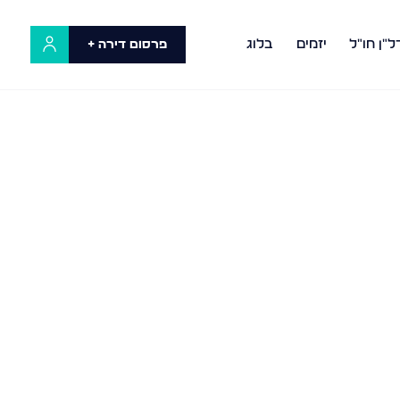
ל"ן חו"ל
יזמים
בלוג
פרסום דירה +