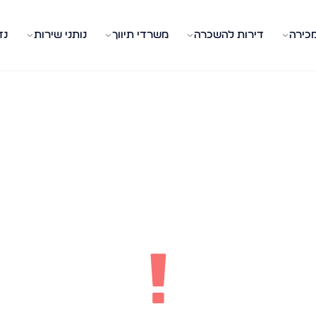
מכירה
דירות להשכרה
משרדי תיווך
נותני שירות
נד
!