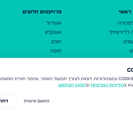
ראשי
פרויקטים חדשים
למכירה
אשדוד
לדירומייל
אשקלון
לנו
חולון
ו
חיפה
ר
ירושלים
טבריה
ברשות היחיד
נהריה
צא ב
מדיניות הפרטיות
וב
תקנון השימוש
.
יווך
עמנואל
ו"ל
רמלה
התאם אישית
דחה 
תנאי שימוש
נתיבות
 פרטיות
נגישות