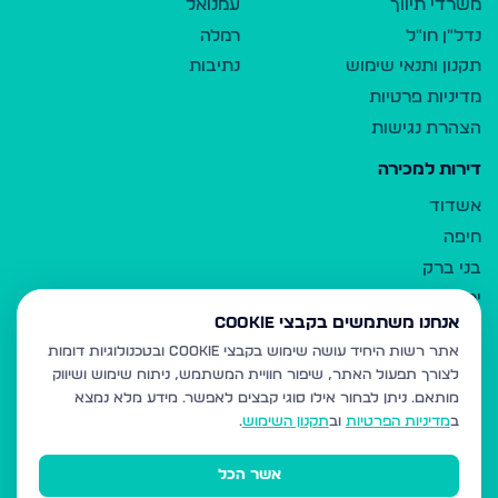
משרדי תיווך
עמנואל
נדל"ן חו"ל
רמלה
תקנון ותנאי שימוש
נתיבות
מדיניות פרטיות
הצהרת נגישות
דירות למכירה
אשדוד
חיפה
בני ברק
ירושלים
אנחנו משתמשים בקבצי Cookie
אלעד
אתר רשות היחיד עושה שימוש בקבצי Cookie ובטכנולוגיות דומות
גבעת זאב
לצורך תפעול האתר, שיפור חוויית המשתמש, ניתוח שימוש ושיווק
בית שמש
מותאם.
ניתן לבחור אילו סוגי קבצים לאפשר. מידע מלא נמצא
רכסים
ב
מדיניות הפרטיות
וב
תקנון השימוש
.
מודיעין עילית
אשר הכל
ביתר עילית