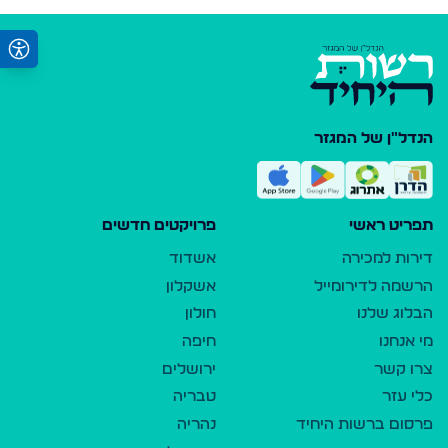
הנדל"ן של המגזר
תפריט ראשי
פרויקטים חדשים
דירות למכירה
אשדוד
הרשמה לדירומייל
אשקלון
הבלוג שלנו
חולון
מי אנחנו
חיפה
צרו קשר
ירושלים
כלי עזר
טבריה
פרסום ברשות היחיד
נהריה