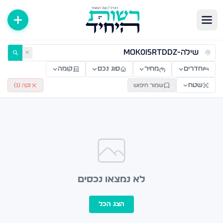
ירות למכירה ולהשכרה — רשות היחיד
✕
חדרים
מחיר
סוג נכס
קומה
שטח
שמור חיפוש
נקה (
1
)
לא נמצאו נכסים
הצג הכל