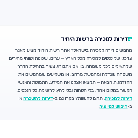
דירות למכירה ברשות היחיד
מחפשים דירה למכירה בישראל? אתר רשות היחיד מציע מאגר
עדכני של נכסים למכירה מכל הארץ — ערים, שכונות וטווחי מחירים
שמתאימים לכל משפחה. בין אם אתם זוג צעיר בתחילת הדרך,
משפחה שגדלה ומחפשת מרחב, או משקיעים שמחפשים את
ההזדמנות הבאה — תמצאו אצלנו את המידע, התמונות והאנשי
הקשר במקום אחד, בלי הסחות ובלי לחץ. לרשימת כל הנכסים:
דירות למכירה
. תרצו להשוות? בקרו גם ב-
דירות להשכרה
או
ב-
חיפוש לפי עיר
.