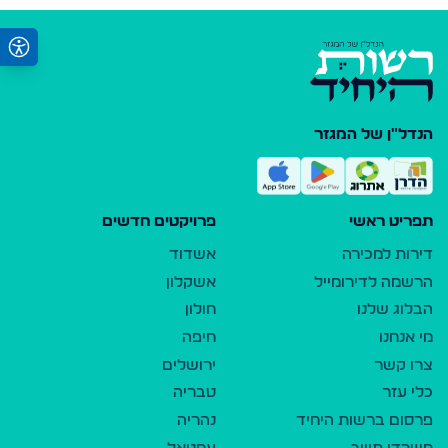
הנדל"ן של המגזר
תפריט ראשי
פרויקטים חדשים
דירות למכירה
אשדוד
הרשמה לדירומייל
אשקלון
הבלוג שלנו
חולון
מי אנחנו
חיפה
צרו קשר
ירושלים
כלי עזר
טבריה
פרסום ברשות היחיד
נהריה