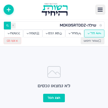
ירות למכירה ולהשכרה — רשות היחיד
✕
4 חד׳
מחיר
סוג נכס
קומה
שטח
שמור חיפוש
נקה (
2
)
לא נמצאו נכסים
הצג הכל