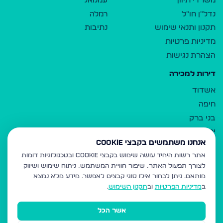
משרדי תיווך
עמנואל
נדל"ן חו"ל
רמלה
תקנון ותנאי שימוש
נתיבות
מדיניות פרטיות
הצהרת נגישות
דירות למכירה
אשדוד
חיפה
בני ברק
ירושלים
אנחנו משתמשים בקבצי Cookie
אלעד
אתר רשות היחיד עושה שימוש בקבצי Cookie ובטכנולוגיות דומות
גבעת זאב
לצורך תפעול האתר, שיפור חוויית המשתמש, ניתוח שימוש ושיווק
בית שמש
מותאם.
ניתן לבחור אילו סוגי קבצים לאפשר. מידע מלא נמצא
רכסים
ב
מדיניות הפרטיות
וב
תקנון השימוש
.
מודיעין עילית
אשר הכל
ביתר עילית