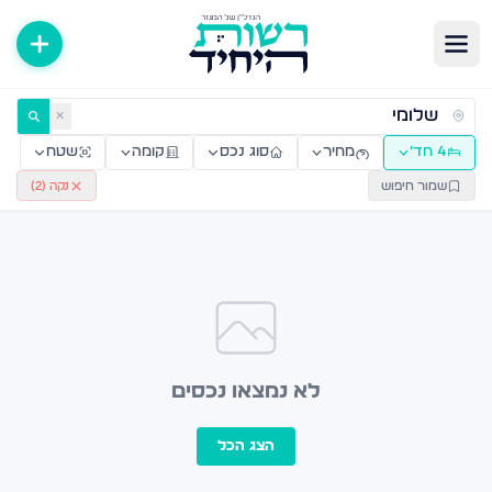
ירות למכירה ולהשכרה — רשות היחיד
✕
4 חד׳
מחיר
סוג נכס
קומה
שטח
שמור חיפוש
נקה (
2
)
לא נמצאו נכסים
הצג הכל