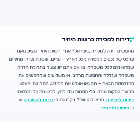
דירות למכירה ברשות היחיד
מחפשים דירה למכירה בישראל? אתר רשות היחיד מציע מאגר
עדכני של נכסים למכירה מכל הארץ — ערים, שכונות וטווחי מחירים
שמתאימים לכל משפחה. בין אם אתם זוג צעיר בתחילת הדרך,
משפחה שגדלה ומחפשת מרחב, או משקיעים שמחפשים את
ההזדמנות הבאה — תמצאו אצלנו את המידע, התמונות והאנשי
הקשר במקום אחד, בלי הסחות ובלי לחץ. לרשימת כל הנכסים:
דירות למכירה
. תרצו להשוות? בקרו גם ב-
דירות להשכרה
או
ב-
חיפוש לפי עיר
.