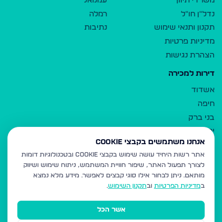
משרדי תיווך
עמנואל
נדל"ן חו"ל
רמלה
תקנון ותנאי שימוש
נתיבות
מדיניות פרטיות
הצהרת נגישות
דירות למכירה
אשדוד
חיפה
בני ברק
ירושלים
אנחנו משתמשים בקבצי Cookie
אלעד
אתר רשות היחיד עושה שימוש בקבצי Cookie ובטכנולוגיות דומות
גבעת זאב
לצורך תפעול האתר, שיפור חוויית המשתמש, ניתוח שימוש ושיווק
בית שמש
מותאם.
ניתן לבחור אילו סוגי קבצים לאפשר. מידע מלא נמצא
רכסים
ב
מדיניות הפרטיות
וב
תקנון השימוש
.
מודיעין עילית
אשר הכל
ביתר עילית