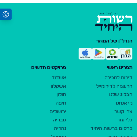
הנדל"ן של המגזר
תפריט ראשי
פרויקטים חדשים
דירות למכירה
אשדוד
הרשמה לדירומייל
אשקלון
הבלוג שלנו
חולון
מי אנחנו
חיפה
צרו קשר
ירושלים
כלי עזר
טבריה
פרסום ברשות היחיד
נהריה