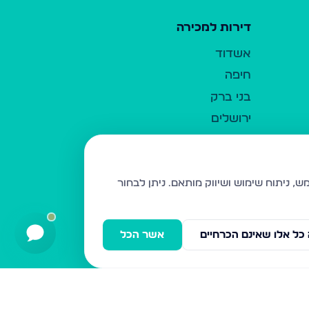
דירות למכירה
אשדוד
חיפה
בני ברק
ירושלים
אלעד
גבעת זאב
בית שמש
ניתן לבחור
רכסים
מודיעין עילית
כל אלו שאינם הכרחיים
אשר הכל
ביתר עילית