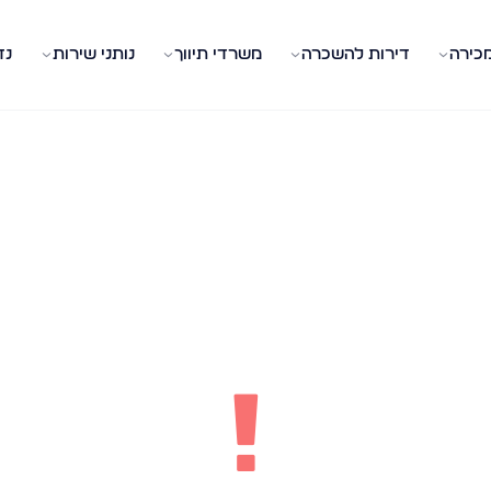
מכירה
דירות להשכרה
משרדי תיווך
נותני שירות
נד
!