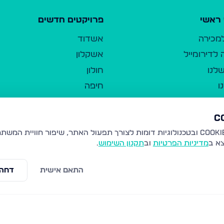
ראשי
פרויקטים חדשים
למכירה
אשדוד
לדירומייל
אשקלון
לנו
חולון
ו
חיפה
ר
ירושלים
טבריה
ברשות היחיד
נהריה
צא ב
מדיניות הפרטיות
וב
תקנון השימוש
.
יווך
עמנואל
ו"ל
רמלה
התאם אישית
דחה 
תנאי שימוש
נתיבות
 פרטיות
נגישות