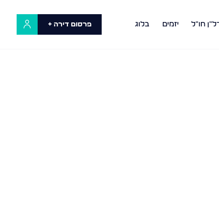
ל"ן חו"ל
יזמים
בלוג
פרסום דירה +