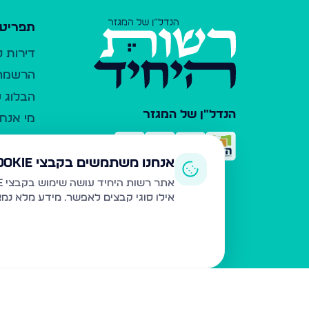
תפריט 
דירות 
הרשמה 
הבלוג ש
הנדל"ן של המגזר
מי אנחנ
צרו קש
כלי עזר
אנחנו משתמשים בקבצי Cookie
פרסום 
אתר רשות היחיד עושה שימוש בקבצי Cookie ובטכנולוגיות דומות לצורך תפעול האתר, שיפור חוויית המשתמש, ניתוח שימוש ושיווק מותאם.
אילו סוגי קבצים לאפשר. מידע מלא נמ
משרדי ת
נדל"ן ח
תקנון ו
מדיניות
הצהרת 