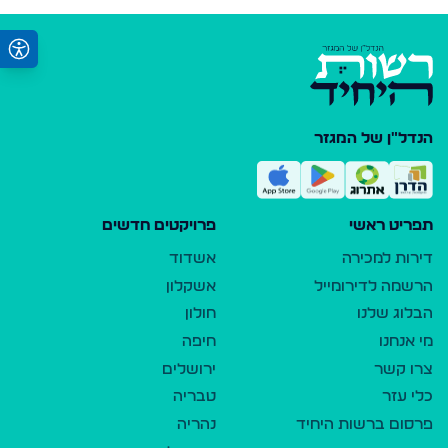
הנדל"ן של המגזר
תפריט ראשי
פרויקטים חדשים
דירות למכירה
אשדוד
הרשמה לדירומייל
אשקלון
הבלוג שלנו
חולון
מי אנחנו
חיפה
צרו קשר
ירושלים
כלי עזר
טבריה
פרסום ברשות היחיד
נהריה