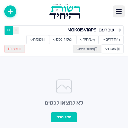
ירות למכירה ולהשכרה — רשות היחיד
✕
חדרים
מחיר
סוג נכס
קומה
שטח
שמור חיפוש
נקה (
1
)
לא נמצאו נכסים
הצג הכל