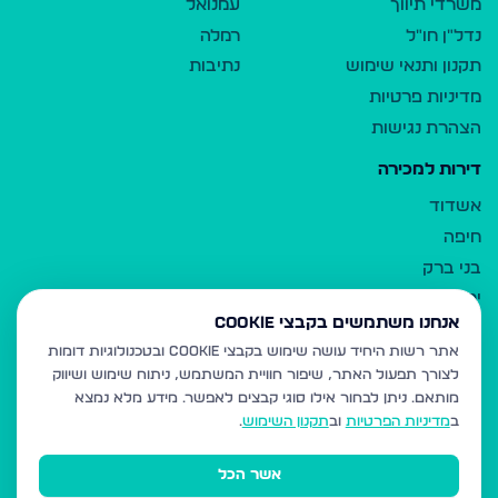
משרדי תיווך
עמנואל
נדל"ן חו"ל
רמלה
תקנון ותנאי שימוש
נתיבות
מדיניות פרטיות
הצהרת נגישות
דירות למכירה
אשדוד
חיפה
בני ברק
ירושלים
אנחנו משתמשים בקבצי Cookie
אלעד
אתר רשות היחיד עושה שימוש בקבצי Cookie ובטכנולוגיות דומות
גבעת זאב
לצורך תפעול האתר, שיפור חוויית המשתמש, ניתוח שימוש ושיווק
בית שמש
מותאם.
ניתן לבחור אילו סוגי קבצים לאפשר. מידע מלא נמצא
רכסים
ב
מדיניות הפרטיות
וב
תקנון השימוש
.
מודיעין עילית
אשר הכל
ביתר עילית