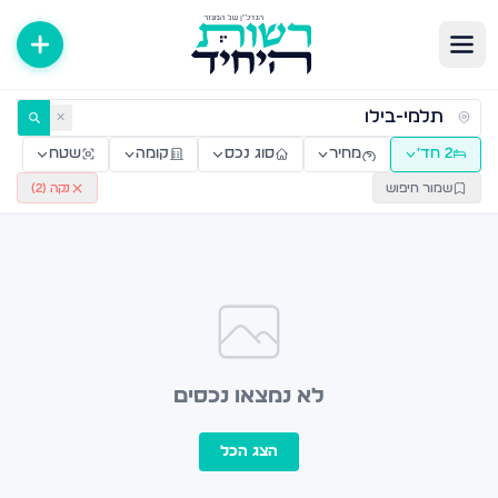
ירות למכירה ולהשכרה — רשות היחיד
✕
2 חד׳
מחיר
סוג נכס
קומה
שטח
שמור חיפוש
נקה (
2
)
לא נמצאו נכסים
הצג הכל