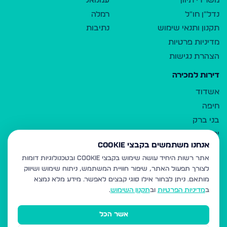
משרדי תיווך
עמנואל
נדל"ן חו"ל
רמלה
תקנון ותנאי שימוש
נתיבות
מדיניות פרטיות
הצהרת נגישות
דירות למכירה
אשדוד
חיפה
בני ברק
ירושלים
אנחנו משתמשים בקבצי Cookie
אלעד
אתר רשות היחיד עושה שימוש בקבצי Cookie ובטכנולוגיות דומות
גבעת זאב
לצורך תפעול האתר, שיפור חוויית המשתמש, ניתוח שימוש ושיווק
בית שמש
מותאם.
ניתן לבחור אילו סוגי קבצים לאפשר. מידע מלא נמצא
רכסים
ב
מדיניות הפרטיות
וב
תקנון השימוש
.
מודיעין עילית
אשר הכל
ביתר עילית