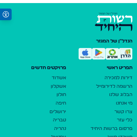
הנדל"ן של המגזר
תפריט ראשי
פרויקטים חדשים
דירות למכירה
אשדוד
הרשמה לדירומייל
אשקלון
הבלוג שלנו
חולון
מי אנחנו
חיפה
צרו קשר
ירושלים
כלי עזר
טבריה
פרסום ברשות היחיד
נהריה