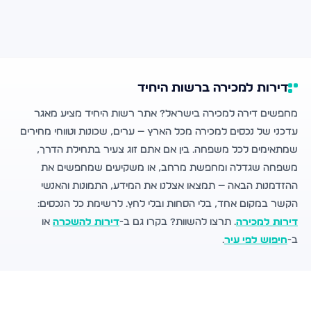
דירות למכירה ברשות היחיד
מחפשים דירה למכירה בישראל? אתר רשות היחיד מציע מאגר
עדכני של נכסים למכירה מכל הארץ — ערים, שכונות וטווחי מחירים
שמתאימים לכל משפחה. בין אם אתם זוג צעיר בתחילת הדרך,
משפחה שגדלה ומחפשת מרחב, או משקיעים שמחפשים את
ההזדמנות הבאה — תמצאו אצלנו את המידע, התמונות והאנשי
הקשר במקום אחד, בלי הסחות ובלי לחץ. לרשימת כל הנכסים:
דירות למכירה
. תרצו להשוות? בקרו גם ב-
דירות להשכרה
או
ב-
חיפוש לפי עיר
.