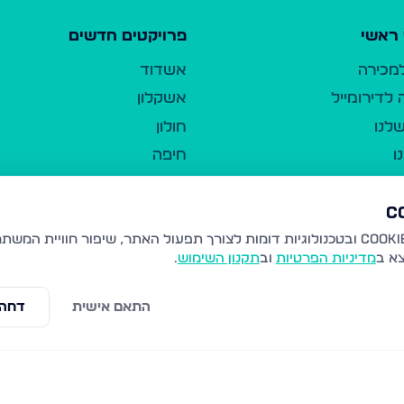
ראשי
פרויקטים חדשים
למכירה
אשדוד
לדירומייל
אשקלון
לנו
חולון
ו
חיפה
ר
ירושלים
טבריה
ברשות היחיד
נהריה
צא ב
מדיניות הפרטיות
וב
תקנון השימוש
.
יווך
עמנואל
ו"ל
רמלה
התאם אישית
דחה 
תנאי שימוש
נתיבות
 פרטיות
נגישות