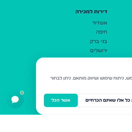
דירות למכירה
אשדוד
חיפה
בני ברק
ירושלים
אלעד
גבעת זאב
בית שמש
ניתן לבחור
רכסים
מודיעין עילית
כל אלו שאינם הכרחיים
אשר הכל
ביתר עילית