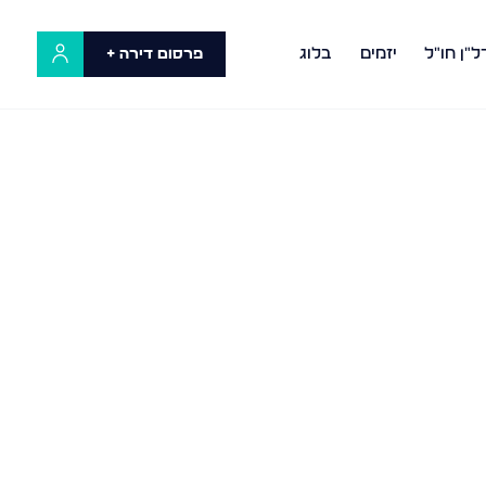
ל"ן חו"ל
יזמים
בלוג
פרסום דירה +