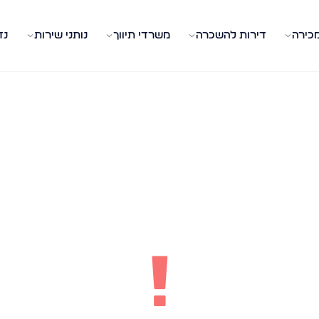
מכירה
דירות להשכרה
משרדי תיווך
נותני שירות
נד
!