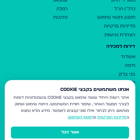
משרדי תיווך
עמנואל
נדל"ן חו"ל
רמלה
תקנון ותנאי שימוש
נתיבות
מדיניות פרטיות
הצהרת נגישות
דירות למכירה
אשדוד
חיפה
בני ברק
ירושלים
אנחנו משתמשים בקבצי Cookie
אלעד
אתר רשות היחיד עושה שימוש בקבצי Cookie ובטכנולוגיות דומות
גבעת זאב
לצורך תפעול האתר, שיפור חוויית המשתמש, ניתוח שימוש ושיווק
בית שמש
מותאם.
ניתן לבחור אילו סוגי קבצים לאפשר. מידע מלא נמצא
רכסים
ב
מדיניות הפרטיות
וב
תקנון השימוש
.
מודיעין עילית
אשר הכל
ביתר עילית