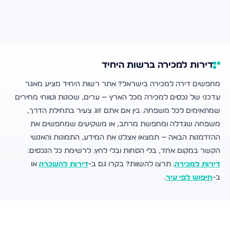
דירות למכירה ברשות היחיד
מחפשים דירה למכירה בישראל? אתר רשות היחיד מציע מאגר
עדכני של נכסים למכירה מכל הארץ — ערים, שכונות וטווחי מחירים
שמתאימים לכל משפחה. בין אם אתם זוג צעיר בתחילת הדרך,
משפחה שגדלה ומחפשת מרחב, או משקיעים שמחפשים את
ההזדמנות הבאה — תמצאו אצלנו את המידע, התמונות והאנשי
הקשר במקום אחד, בלי הסחות ובלי לחץ. לרשימת כל הנכסים:
דירות למכירה
. תרצו להשוות? בקרו גם ב-
דירות להשכרה
או
ב-
חיפוש לפי עיר
.