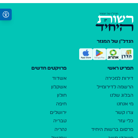
הנדל"ן של המגזר
תפריט ראשי
פרויקטים חדשים
דירות למכירה
אשדוד
הרשמה לדירומייל
אשקלון
הבלוג שלנו
חולון
מי אנחנו
חיפה
צרו קשר
ירושלים
כלי עזר
טבריה
פרסום ברשות היחיד
נהריה