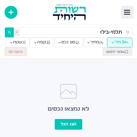
ירות למכירה ולהשכרה — רשות היחיד
✕
3 חד׳
מחיר
סוג נכס
קומה
שטח
שמור חיפוש
נקה (
2
)
לא נמצאו נכסים
הצג הכל